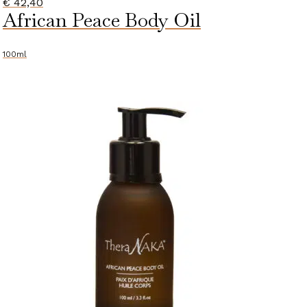
€
42,40
African Peace Body Oil
100ml