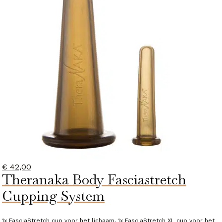
€
42,00
Theranaka Body Fasciastretch
Cupping System
1x FasciaStretch cup voor het lichaam, 1x FasciaStretch XL cup voor het