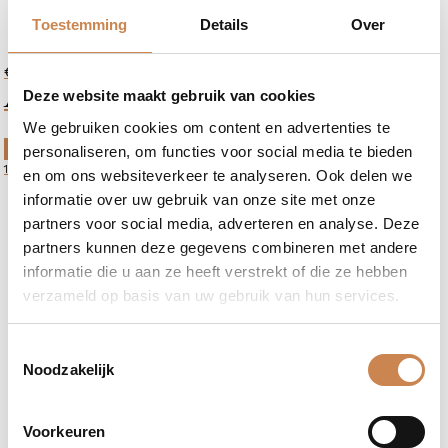
Toestemming
Details
Over
€
82,40
Age-Defying Eye Serum
Deze website maakt gebruik van cookies
We gebruiken cookies om content en advertenties te
OP NABESTELLING
personaliseren, om functies voor social media te bieden
10ml
en om ons websiteverkeer te analyseren. Ook delen we
informatie over uw gebruik van onze site met onze
partners voor social media, adverteren en analyse. Deze
partners kunnen deze gegevens combineren met andere
informatie die u aan ze heeft verstrekt of die ze hebben
verzameld op basis van uw gebruik van hun services.
Toestemmingsselectie
Noodzakelijk
Voorkeuren