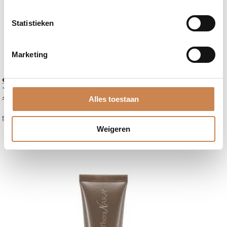
Statistieken
Marketing
€
32,40
Intense Sleeping Mask
Alles toestaan
50ml
Weigeren