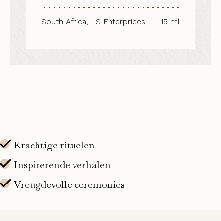
South Africa, LS Enterprices
15 ml