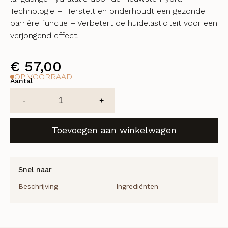
Technologie – Herstelt en onderhoudt een gezonde
barrière functie – Verbetert de huidelasticiteit voor een
verjongend effect.
€
57,00
OP VOORRAAD
Aantal
Hydra-
-
+
lipid
Barrier
Toevoegen aan winkelwagen
Booster
aantal
Snel naar
Beschrijving
Ingrediënten