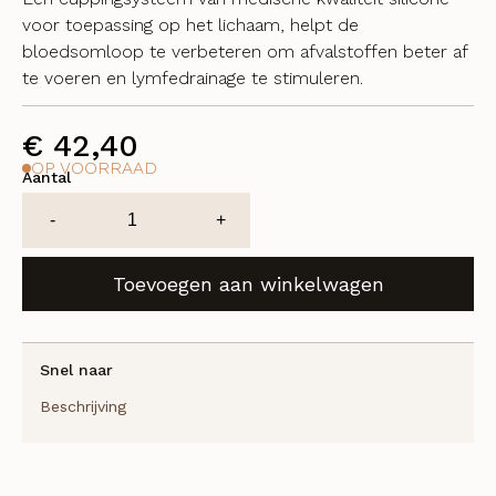
voor toepassing op het lichaam, helpt de
bloedsomloop te verbeteren om afvalstoffen beter af
te voeren en lymfedrainage te stimuleren.
€
42,40
OP VOORRAAD
Aantal
Theranaka
-
+
Body
Fasciastretch
Toevoegen aan winkelwagen
Cupping
System
aantal
Snel naar
Beschrijving