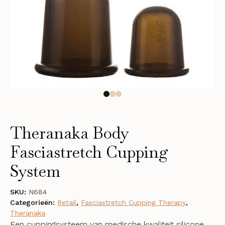
Theranaka Body
Fasciastretch Cupping
System
SKU:
N684
Categorieën:
Retail
,
Fasciastretch Cupping Therapy
,
Theranaka
Een cuppingsysteem van medische kwaliteit silicone