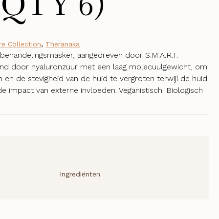
(QTY 6)
re Collection
,
Theranaka
g behandelingsmasker, aangedreven door S.M.A.R.T.
nd door hyaluronzuur met een laag molecuulgewicht, om
 en de stevigheid van de huid te vergroten terwijl de huid
 impact van externe invloeden. Veganistisch. Biologisch
Ingrediënten