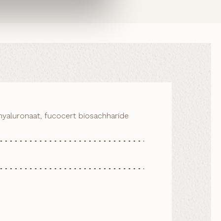
mhyaluronaat, fucocert biosachharide