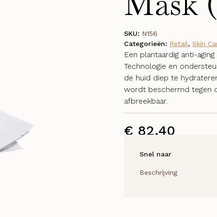
Mask 
SKU:
N156
Categorieën:
Retail
,
Skin Ca
Een plantaardig anti-agin
Technologie en ondersteu
de huid diep te hydrateren
wordt beschermd tegen de
afbreekbaar.
€
82,40
Snel naar
Beschrijving