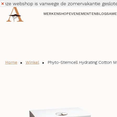
Onze webshop is vanwege de zomervakantie geslote
Dismiss
MERKEN
SHOP
EVENEMENTEN
BLOG
SAME
Home
Winkel
Phyto-Stemcell Hydrating Cotton M