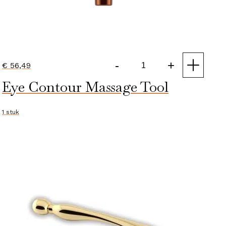
-
+
€
56,49
Phyto
Eye Contour Massage Tool
Eye
Contour
Mask
1 stuk
aantal