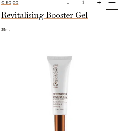
-
+
€
50,00
Anti-
Revitalising Booster Gel
Ageing
Gel
aantal
35ml