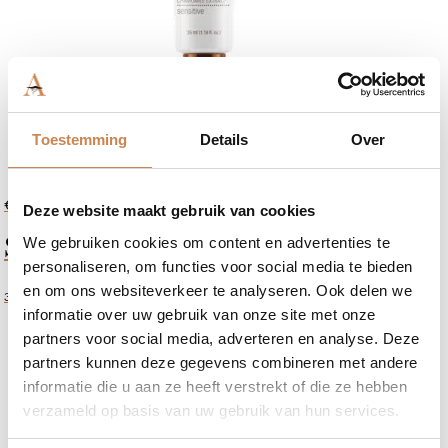
Toestemming
Details
Over
-
+
€
48,70
Deze website maakt gebruik van cookies
Phyto
Skin Brightening Gel
Comfort
We gebruiken cookies om content en advertenties te
Lotion
personaliseren, om functies voor social media te bieden
aantal
en om ons websiteverkeer te analyseren. Ook delen we
35ml
informatie over uw gebruik van onze site met onze
partners voor social media, adverteren en analyse. Deze
partners kunnen deze gegevens combineren met andere
informatie die u aan ze heeft verstrekt of die ze hebben
verzameld op basis van uw gebruik van hun services.