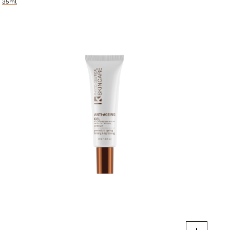
35ml
(1
set)
aantal