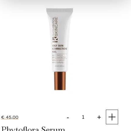
-
+
€
45,00
Oily
Phytoflora Serum
Skin