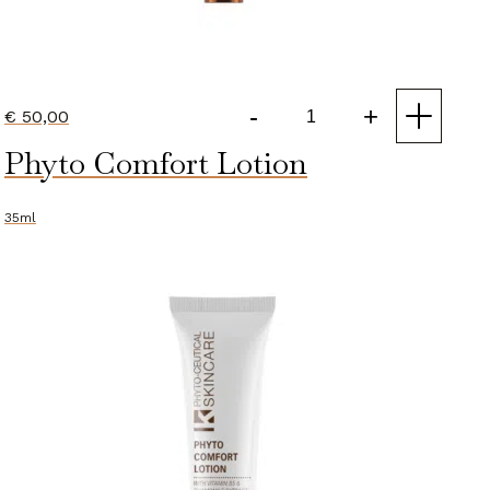
-
+
€
50,00
Revitalising
Phyto Comfort Lotion
Booster
Gel
aantal
35ml