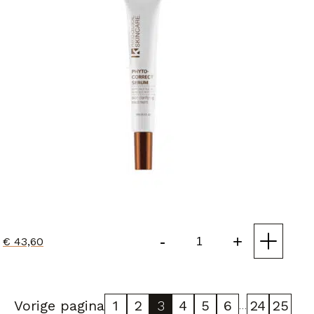
-
+
€
43,60
Phyto-
correct
Serum
aantal
Vorige pagina
1
2
3
4
5
6
24
25
…