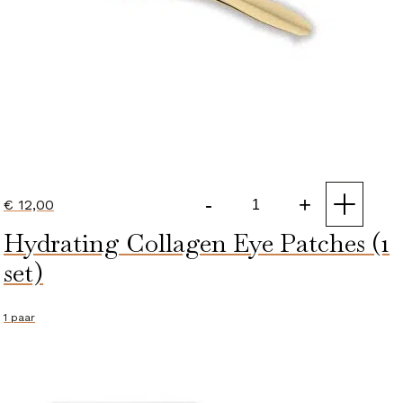
-
+
€
12,00
Eye
Hydrating Collagen Eye Patches (1
Contour
Massage
set)
Tool
aantal
1 paar