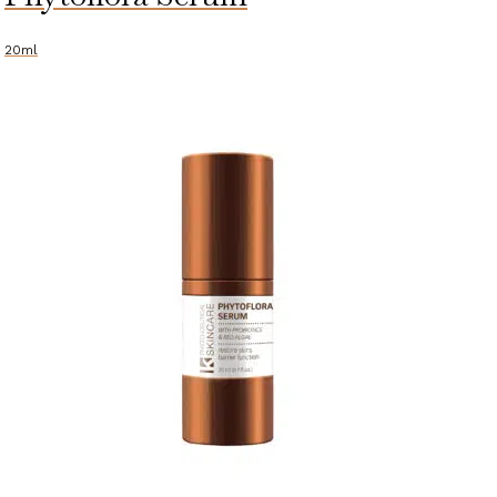
Correction
Gel
20ml
aantal