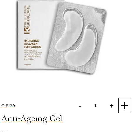
-
+
€
9,29
Hydrating
Anti-Ageing Gel
Collagen
Eye
Patches