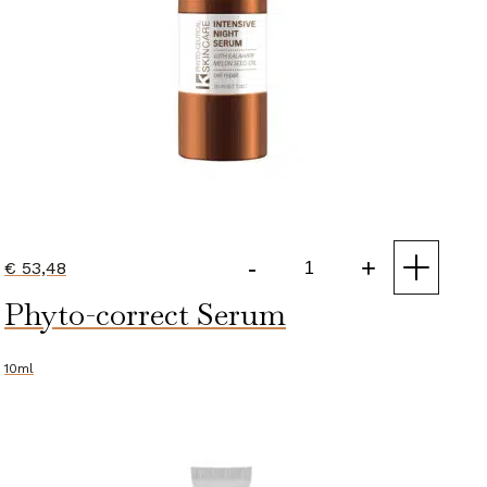
-
+
€
53,48
Intensive
Phyto-correct Serum
Night
Serum
aantal
10ml