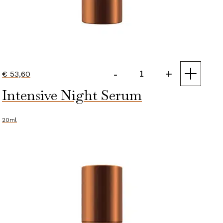
-
+
€
53,60
Instant
Intensive Night Serum
Lifting
Serum
aantal
20ml