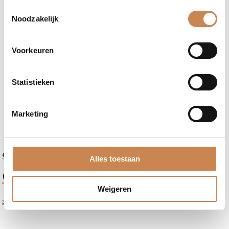
Toestemmingsselectie
Noodzakelijk
Voorkeuren
Statistieken
Marketing
-
+
€
47,90
Alles toestaan
Skin
Oily Skin Correction Gel
Brightening
Gel
Weigeren
aantal
35ml