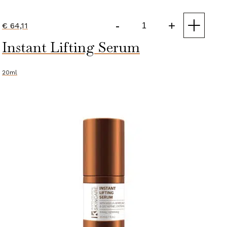
-
+
€
64,11
Phytoflora
Instant Lifting Serum
Serum
aantal
20ml