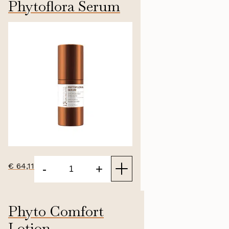
Phytoflora Serum
Mist
aantal
20ml
€
64,11
-
+
Phytoflora
Serum
aantal
Phyto Comfort
Lotion