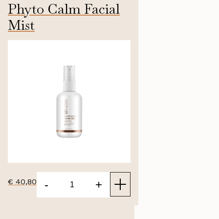
Phyto Calm Facial
Mist
50ml
€
40,80
-
+
Phyto
Calm
Facial