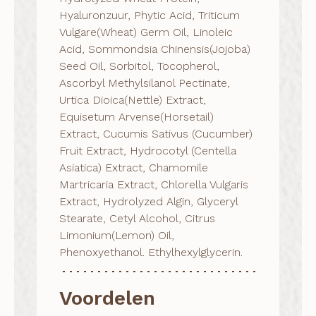
Hyaluronzuur, Phytic Acid, Triticum
Vulgare(Wheat) Germ Oil, Linoleic
Acid, Sommondsia Chinensis(Jojoba)
Seed Oil, Sorbitol, Tocopherol,
Ascorbyl Methylsilanol Pectinate,
Urtica Dioica(Nettle) Extract,
Equisetum Arvense(Horsetail)
Extract, Cucumis Sativus (Cucumber)
Fruit Extract, Hydrocotyl (Centella
Asiatica) Extract, Chamomile
Martricaria Extract, Chlorella Vulgaris
Extract, Hydrolyzed Algin, Glyceryl
Stearate, Cetyl Alcohol, Citrus
Limonium(Lemon) Oil,
Phenoxyethanol. Ethylhexylglycerin.
Voordelen