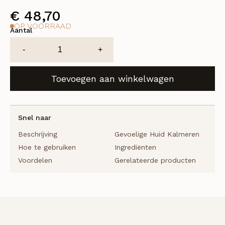
€
48,70
OP VOORRAAD
Aantal
Phyto
-
+
Comfort
Lotion
Toevoegen aan winkelwagen
aantal
Snel naar
Beschrijving
Gevoelige Huid Kalmeren
Hoe te gebruiken
Ingrediënten
Voordelen
Gerelateerde producten