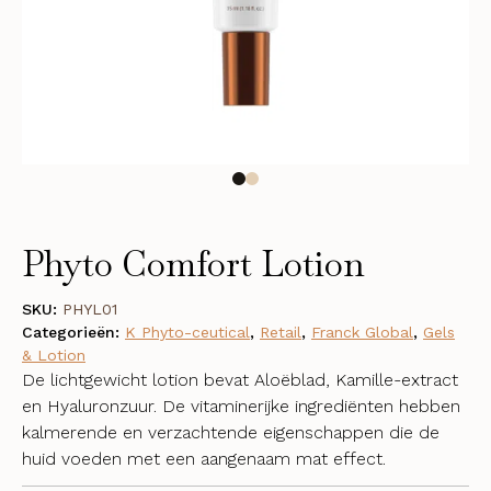
Phyto Comfort Lotion
SKU:
PHYL01
Categorieën:
K Phyto-ceutical
,
Retail
,
Franck Global
,
Gels
& Lotion
De lichtgewicht lotion bevat Aloëblad, Kamille-extract
en Hyaluronzuur. De vitaminerijke ingrediënten hebben
kalmerende en verzachtende eigenschappen die de
huid voeden met een aangenaam mat effect.