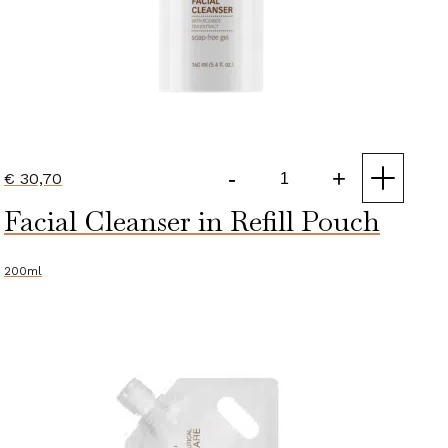
-
+
€
30,70
Facial
Facial Cleanser in Refill Pouch
Cleanser
aantal
200ml