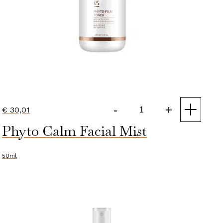
-
+
€
30,01
Phyto-
Phyto Calm Facial Mist
film
Skin
Toner
50ml
[pH3.5]
aantal