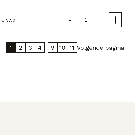
-
+
€
9,99
Disposable
Compress
Towel
aantal
1
2
3
4
9
10
11
Volgende pagina
…