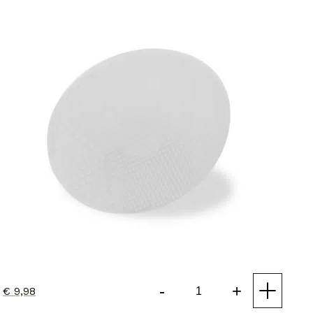
-
+
€
9,98
Facial