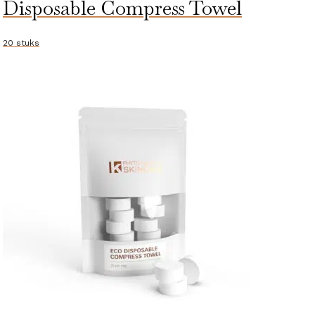
Disposable Compress Towel
Silicone
Exfoliator
aantal
20 stuks