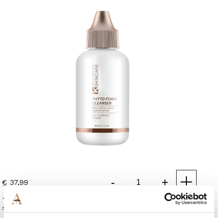
-
+
€
37,99
Phyto-
Enzyme Face Buff
foam
Cleanser