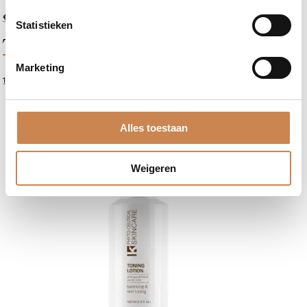
-
+
€
40,00
Enzyme
Statistieken
Toning Lotion
Face
Buff
Marketing
aantal
160ml
Alles toestaan
Weigeren