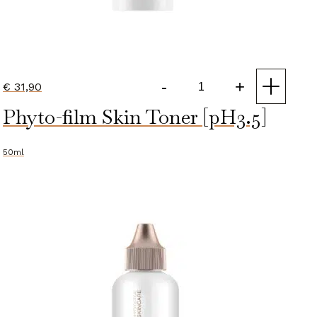
-
+
€
31,90
Toning
Phyto-film Skin Toner [pH3.5]
Lotion
aantal
50ml