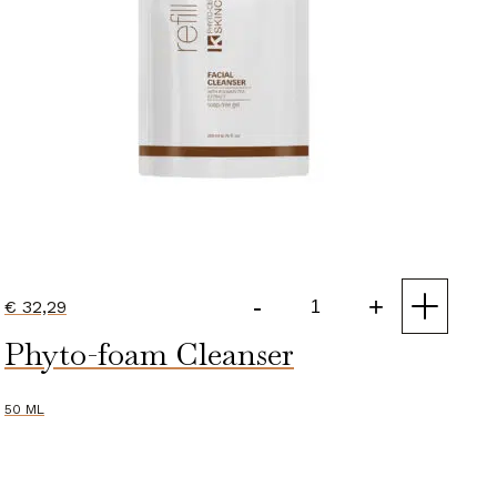
-
+
€
32,29
Facial
Phyto-foam Cleanser
Cleanser
in
Refill
50 ML
Pouch
aantal