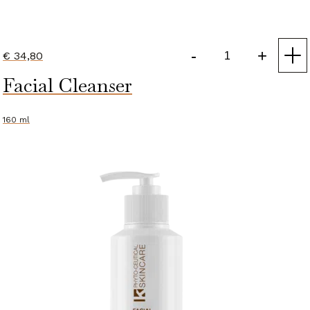
-
+
€
34,80
Gentle
Facial Cleanser
Cleansing
Milk
in
160 ml
Refill
Pouch
aantal