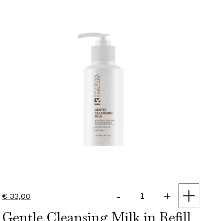
-
+
€
33,00
Gentle
Gentle Cleansing Milk in Refill
Cleansing