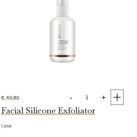
-
+
€
40,80
Phyto
Facial Silicone Exfoliator
Calm
Facial
Mist
1 stuk
aantal