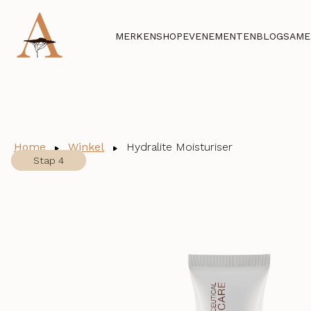
MERKEN
SHOP
EVENEMENTEN
BLOG
SAME
Home
Winkel
Hydralite Moisturiser
Stap 1
Stap 2
Stap 3
Stap 4