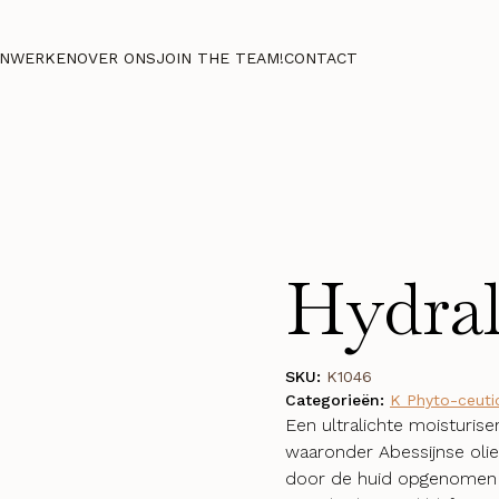
NWERKEN
OVER ONS
JOIN THE TEAM!
CONTACT
Hydral
SKU:
K1046
Categorieën:
K Phyto-ceuti
Een ultralichte moisturis
waaronder Abessijnse oli
door de huid opgenomen 