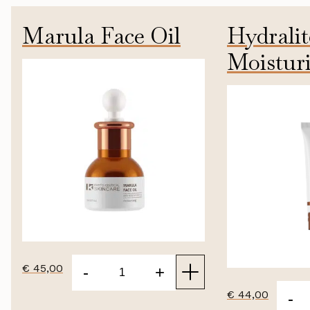
Marula Face Oil
Hydralit
Moisturi
15ml
€
45,00
-
+
Marula
€
44,00
-
Face
Hydral