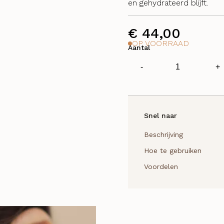
en gehydrateerd blijft.
€
44,00
OP VOORRAAD
Aantal
Hydralite
-
+
Moisturiser
aantal
Snel naar
Beschrijving
Hoe te gebruiken
Voordelen