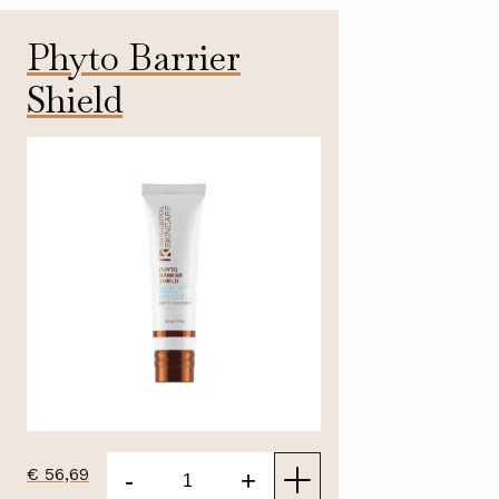
Phyto Barrier
Shield
50ml
€
56,69
-
+
Phyto