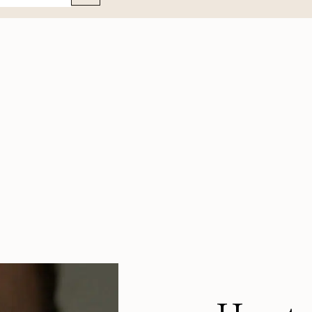
aantal
riser