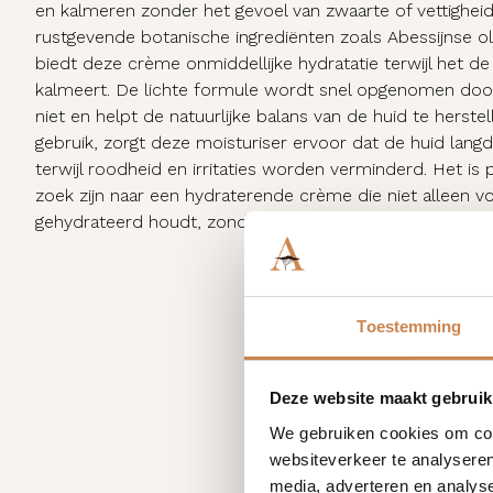
en kalmeren zonder het gevoel van zwaarte of vettigheid 
rustgevende botanische ingrediënten zoals Abessijnse o
biedt deze crème onmiddellijke hydratatie terwijl het de 
kalmeert. De lichte formule wordt snel opgenomen door
niet en helpt de natuurlijke balans van de huid te herstell
gebruik, zorgt deze moisturiser ervoor dat de huid langdu
terwijl roodheid en irritaties worden verminderd. Het i
zoek zijn naar een hydraterende crème die niet alleen v
gehydrateerd houdt, zonder dat er een zwaar laagje op de
Toestemming
Deze website maakt gebruik
We gebruiken cookies om cont
websiteverkeer te analyseren
media, adverteren en analys