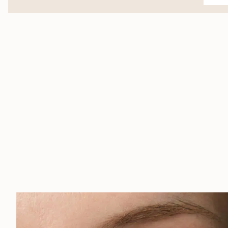
Oil
Moistu
aantal
aantal