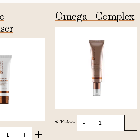
e
Omega+ Complex
ser
50ml
50ml
€
143,00
-
+
Omega+
+
Complex
ite