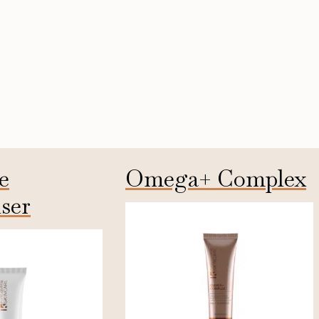
e
Omega+ Complex
ser
50ml
50ml