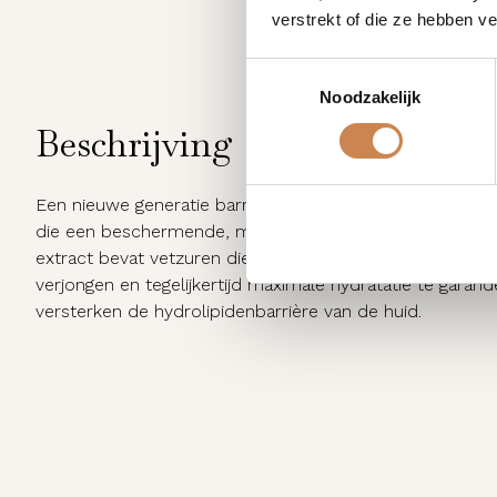
verstrekt of die ze hebben v
Toestemmingsselectie
Noodzakelijk
Beschrijving
Een nieuwe generatie barrièreschild met HEV-lichtbes
die een beschermende, matte film over het huidoppervl
extract bevat vetzuren die een verzachtend effect heb
verjongen en tegelijkertijd maximale hydratatie te garan
versterken de hydrolipidenbarrière van de huid.