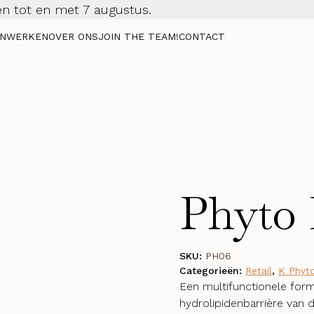
n tot en met 7 augustus.
NWERKEN
OVER ONS
JOIN THE TEAM!
CONTACT
Phyto 
SKU:
PH06
Categorieën:
Retail
,
K Phyto
Een multifunctionele form
hydrolipidenbarrière van