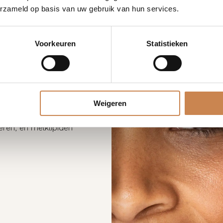
erzameld op basis van uw gebruik van hun services.
Voorkeuren
Statistieken
cherming en een gematigde SPF
Weigeren
ak vormt. Het Avocado-olie-
ben om de huid te helpen
deren, en melklipiden