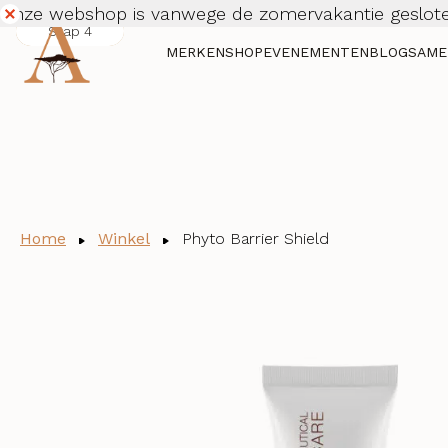
Onze webshop is vanwege de zomervakantie geslote
Stap 1
Stap 2
Stap 3
Stap 4
Dismiss
MERKEN
SHOP
EVENEMENTEN
BLOG
SAME
Home
Winkel
Phyto Barrier Shield