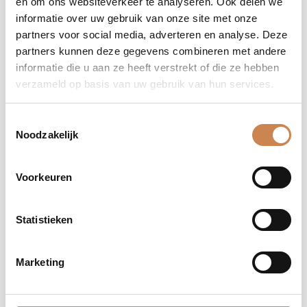
01
Reinigen
en om ons websiteverkeer te analyseren. Ook delen we
informatie over uw gebruik van onze site met onze
Zorg dat de huid rond de ogen schoon en
partners voor social media, adverteren en analyse. Deze
droog is voordat je het product aanbrengt.
partners kunnen deze gegevens combineren met andere
02
Aanbrengen
informatie die u aan ze heeft verstrekt of die ze hebben
verzameld op basis van uw gebruik van hun services.
Breng het serum aan op een schone, droge
huid. Vervolg met een geschikte moisturiser.
Toestemmingsselectie
Noodzakelijk
Voorkeuren
Statistieken
Marketing