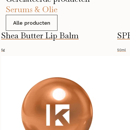
Serums & Olie
Alle producten
Shea Butter Lip Balm
SPF
5g
50ml