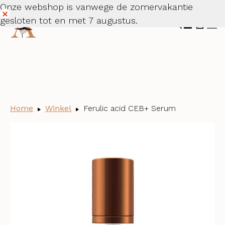
Onze webshop is vanwege de zomervakantie
Stap 1
Stap 2
Stap 3
Stap 4
Stap 5
gesloten tot en met 7 augustus.
Dismiss
Home
Winkel
Ferulic acid CEB+ Serum