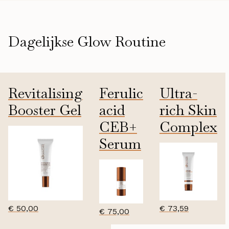
Dagelijkse Glow Routine
Revitalising
Ferulic
Ultra-
Booster Gel
acid
rich Skin
CEB+
Complex
35ml
Serum
50ml
20ml
€
50,00
€
73,59
€
75,00