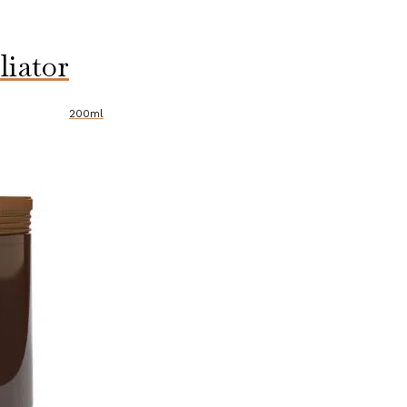
liator
200ml