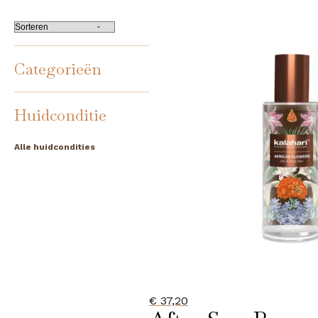
Categorieën
Huidconditie
Alle huidcondities
€
37,20