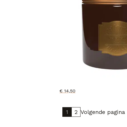
€
14,50
1
2
Volgende pagina