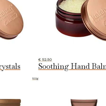
€
52,50
ystals
Soothing Hand Bal
100g