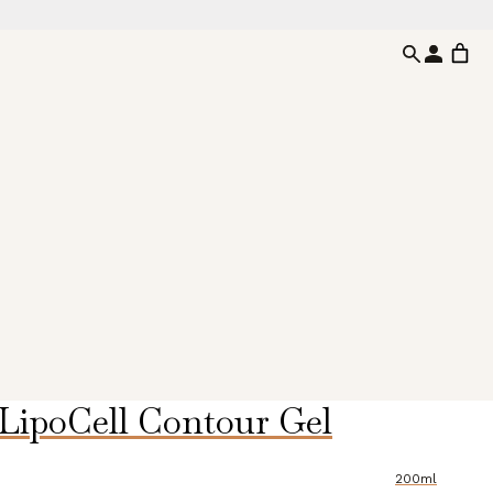
LipoCell Contour Gel
200ml