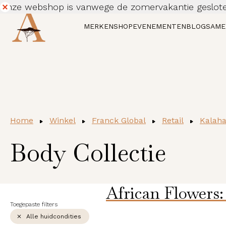
Onze webshop is vanwege de zomervakantie geslote
Dismiss
MERKEN
SHOP
EVENEMENTEN
BLOG
SAME
Home
Winkel
Franck Global
Retail
Kalaha
Body Collectie
African Flowers
Toegepaste filters
Alle huidcondities