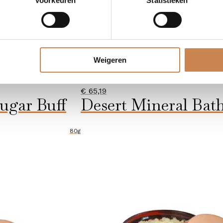
Voorkeuren
Statistieken
Weigeren
€
65,19
ugar Buff
Desert Mineral Bath
80g