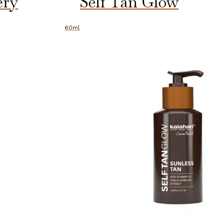
ery
Self Tan Glow
60ml