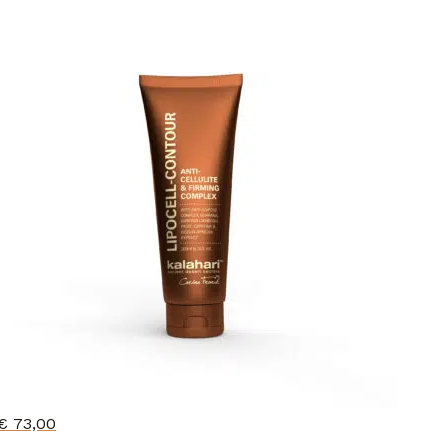
€
73,00