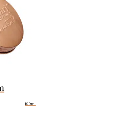
m
100ml