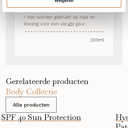
Weigeren
• Een snelle opfrisser voor 
tussendoor

• Kan worden gebruikt op haar en 
kleding voor een vleugje geur
200ml
Gerelateerde producten
Body Collectie
Alle producten
SPF 40 Sun Protection
Hyd
Pat