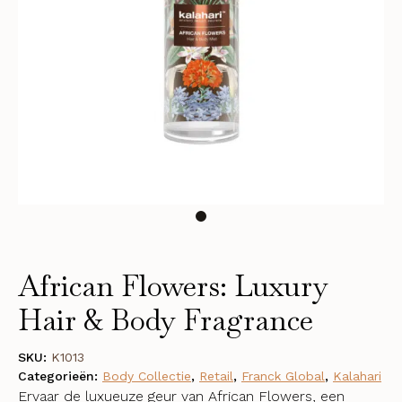
African Flowers: Luxury
Hair & Body Fragrance
SKU:
K1013
Categorieën:
Body Collectie
,
Retail
,
Franck Global
,
Kalahari
Ervaar de luxueuze geur van African Flowers, een