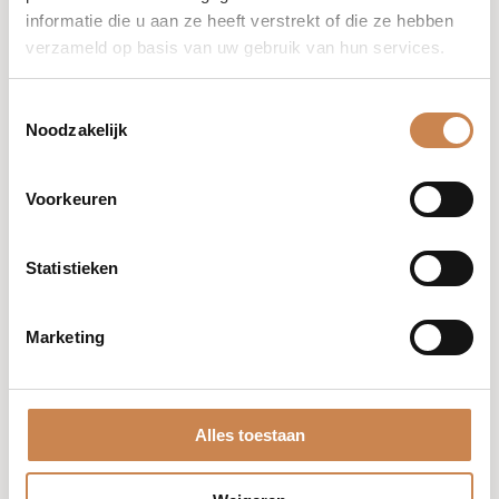
informatie die u aan ze heeft verstrekt of die ze hebben
verzameld op basis van uw gebruik van hun services.
Toestemmingsselectie
Noodzakelijk
Voorkeuren
African Flowers: Luxury
Statistieken
Hair & Body Fragrance
Ingrediënten
Marketing
Ethanol
,Parfum
Alles toestaan
Voordelen
• Een subtiele geur voor de hele dag
