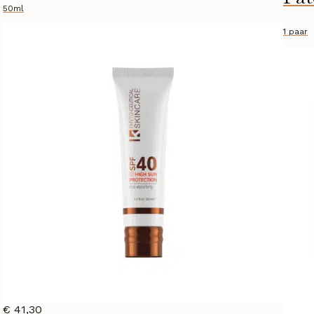
50ml
1 paar
€
41,30