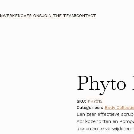
NWERKEN
OVER ONS
JOIN THE TEAM!
CONTACT
Phyto 
SKU:
PHY015
Categorieën:
Body Collecti
Een zeer effectieve scru
Abrikozenpitten en Pomp
lossen en te verwijderen