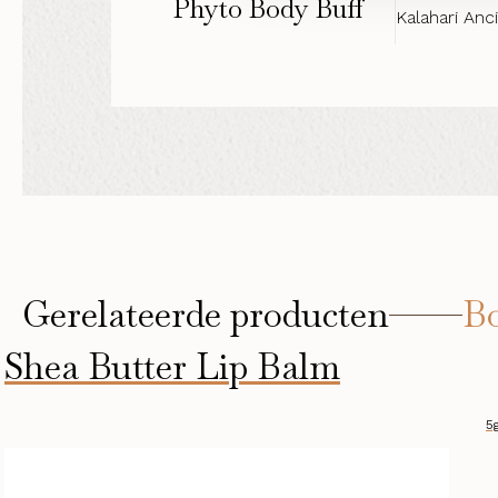
Phyto Body Buff
Kalahari Anc
Gerelateerde producten
Bo
Shea Butter Lip Balm
5