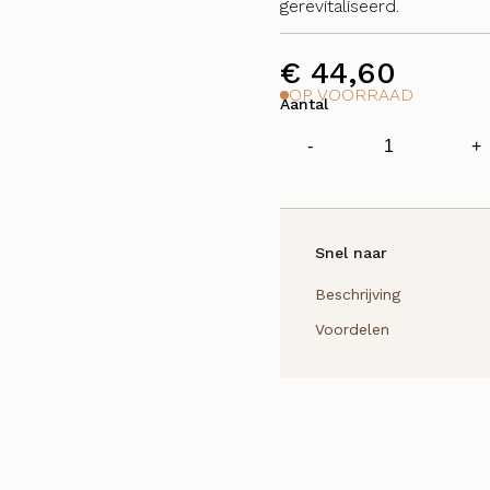
gerevitaliseerd.
€
44,60
OP VOORRAAD
Aantal
Phyto
-
+
Body
Buff
aantal
Snel naar
Beschrijving
Voordelen