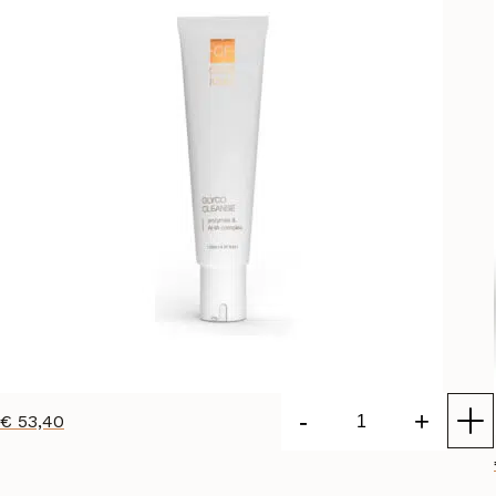
-
+
€
53,40
CF
Ceuticals
Glyco