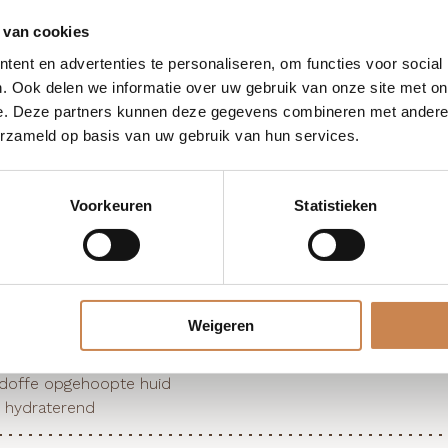
 van cookies
ent en advertenties te personaliseren, om functies voor social
. Ook delen we informatie over uw gebruik van onze site met on
e. Deze partners kunnen deze gegevens combineren met andere i
erzameld op basis van uw gebruik van hun services.
Voorkeuren
Statistieken
en
Aqua (Water), Cetearyl alcohol, Octyldodecanol, Cocami
, Sodium hydroxide, Phenoxyethanol, Prunus armeniaca (Apri
tract, Parfum.
Weigeren
foliërende eigenschappen

he exfoliërende werking

 doffe opgehoopte huid

 hydraterend