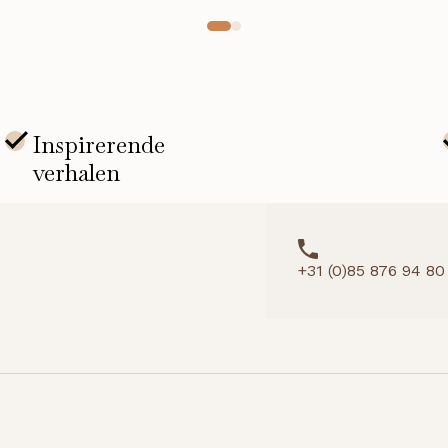
Collagen
Eye
Patches
(1
set)
aantal
+31 (0)85 876 94 80