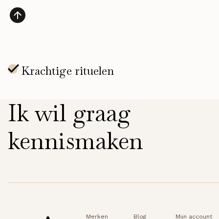
Balm
aantal
Ik wil graag
kennismaken
Merken
Blog
Mijn account