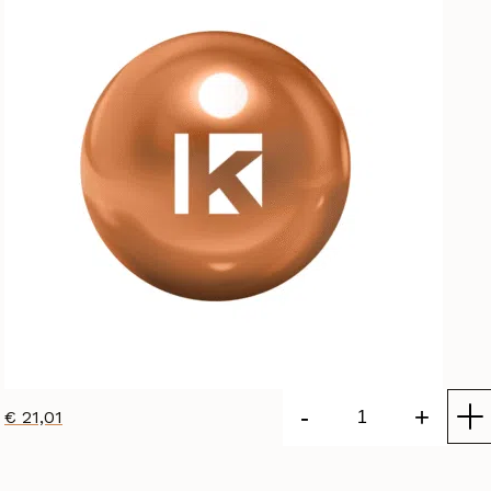
-
+
€
21,01
Shea
Butter
Lip