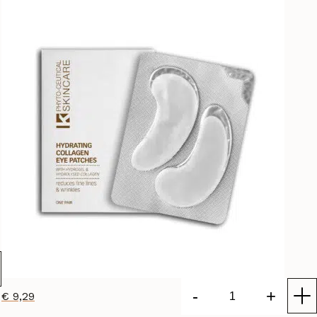
-
+
€
9,29
Hydrating