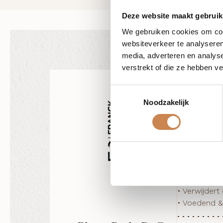
Deze website maakt gebruik
We gebruiken cookies om cont
websiteverkeer te analyseren
media, adverteren en analys
verstrekt of die ze hebben v
Toestemmingsselectie
Noodzakelijk
Ingrediënt
sulphate (N)
(Pumpkin) ex
Voordelen
• Fysieke ex
• Enzymatisc
• Verwijdert
• Voedend &