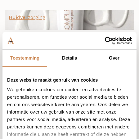
Huidverzorging
Niacinamide: de stille kracht waar je huid op
heeft gewacht
Toestemming
Details
Over
In de wereld van huidverzorging schreeuwen sommige
ingrediënten om aandacht. Andere werken stil,
consistent en diepgaand, en verdienen hun reputatie
Deze website maakt gebruik van cookies
door resultaten in plaats van lawaai. Niacinamide, ook
bekend als vitamine B3, behoort duidelijk tot die
We gebruiken cookies om content en advertenties te
tweede categorie.
personaliseren, om functies voor social media te bieden
en om ons websiteverkeer te analyseren. Ook delen we
informatie over uw gebruik van onze site met onze
Lees meer
partners voor social media, adverteren en analyse. Deze
partners kunnen deze gegevens combineren met andere
informatie die u aan ze heeft verstrekt of die ze hebben
Huidverzorging