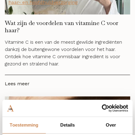
haar- en hoofdhuidverzorging
Wat zijn de voordelen van vitamine C voor
haar?
Vitamine C is een van de meest gewilde ingrediënten
dankzij de buitengewone voordelen voor het haar.
Ontdek hoe vitamine C onmisbaar ingrediënt is voor
gezond en stralend haar.
Lees meer
haar- en hoofdhuidverzorging
Hoe weet je of je een vette hoofdhuid hebt?
Toestemming
Details
Over