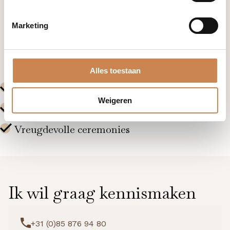
Marketing
Lees meer
Alles toestaan
Weigeren
Ik wil graag kennismaken
+31 (0)85 876 94 80