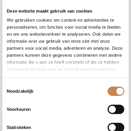
Overtollig vet beïnvloedt niet alleen het uiterlijk van je
haar, maar kan ook leiden tot problemen zoals irritatie,
Deze website maakt gebruik van cookies
roos, haaruitval of onaangename geurtjes. Hier de
We gebruiken cookies om content en advertenties te
belangrijkste signalen om het probleem effectief aan te
personaliseren, om functies voor social media te bieden
pakken.
en om ons websiteverkeer te analyseren. Ook delen we
informatie over uw gebruik van onze site met onze
Lees meer
partners voor social media, adverteren en analyse. Deze
partners kunnen deze gegevens combineren met andere
informatie die u aan ze heeft verstrekt of die ze hebben
haar- en hoofdhuidverzorging
verzameld op basis van uw gebruik van hun services.
Toestemmingsselectie
Hoe herstel je beschadigd haar na de zomer?
Noodzakelijk
De zomer kan je haar flink uitdrogen en beschadigen
door zon, zout water, chloor en andere
Voorkeuren
omgevingsfactoren. Gelukkig zijn er effectieve manieren
om je haar te herstellen en weer glanzend, sterk en
gezond te maken.
Statistieken