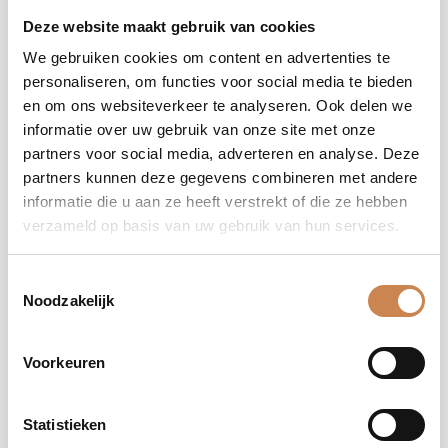
zonblootstelling of tijdens koude, droge seizoenen.
Deze website maakt gebruik van cookies
Candelillawas: natuurlijke bescherming
We gebruiken cookies om content en advertenties te
personaliseren, om functies voor social media te bieden
Candelillawas is een duurzame, plantaardige was met
en om ons websiteverkeer te analyseren. Ook delen we
uitstekende hydraterende eigenschappen:
informatie over uw gebruik van onze site met onze
Vormt een beschermende laag op de huid
partners voor social media, adverteren en analyse. Deze
partners kunnen deze gegevens combineren met andere
Voorkomt vochtverlies
informatie die u aan ze heeft verstrekt of die ze hebben
Niet-comedogeen en hypoallergeen
verzameld op basis van uw gebruik van hun services.
Bevat vitamine A
Toestemmingsselectie
Dringt gemakkelijk in de huid
Noodzakelijk
Het resultaat is een zachte, soepele huid zonder
verstopping van porien.
Voorkeuren
Avocado-olie: voeding & elasticiteit
Avocado-olie zit boordevol antioxidanten en
Statistieken
ontstekingsremmende stoffen die de huid: