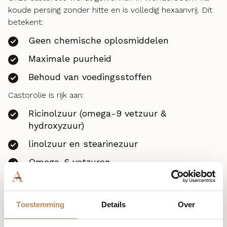
koude persing zonder hitte en is volledig hexaanvrij. Dit
betekent:
Geen chemische oplosmiddelen
Maximale puurheid
Behoud van voedingsstoffen
Castorolie is rijk aan:
Ricinolzuur (omega-9 vetzuur &
hydroxyzuur)
linolzuur en stearinezuur
Omega-6 vetzuren
Vitaminen
Dankzij haar occlusieve eigenschappen versterkt ze de
Toestemming
Details
Over
huidbarriere en voorkomt ze vochtverlies. Bovendien
werkt ze ontstekingsremmend. Ideaal na