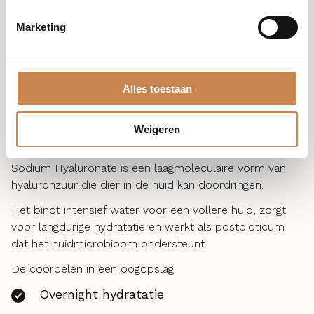
Voeden en beschermen
Marketing
De elasticiteit verbeteren
Collageenmetabolisme stimuleren
Alles toestaan
Beschermen tegen UV-schade
Met vitamines A, D en E ondersteunt deze olie een
Weigeren
sterke, gezonde huidstructuur.
Sodium Hyaluronate is een laagmoleculaire vorm van
hyaluronzuur die dier in de huid kan doordringen.
Het bindt intensief water voor een vollere huid, zorgt
voor langdurige hydratatie en werkt als postbioticum
dat het huidmicrobioom ondersteunt.
De coordelen in een oogopslag
Overnight hydratatie