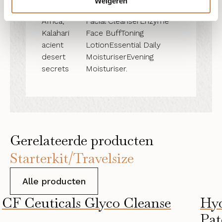
Weigeren
South
Africa,
Facial CleanserEnzyme
Kalahari
Face BuffToning
acient
LotionEssential Daily
desert
MoisturiserEvening
secrets
Moisturiser.
Gerelateerde producten
Starterkit/Travelsize
Alle producten
CF Ceuticals Glyco Cleanse
Hyd
Pat