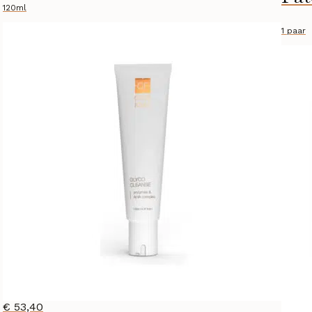
120ml
1 paar
€
53,40