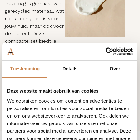
travelbag is gemaakt van
gerecycled materiaal, wat
niet alleen goed is voor
jouw huid, maar ook voor
de planeet. Deze
compacte set biedt je
alles wat je nodig hebt
voor een stralende en
verzorgde huid, ideaal
Toestemming
Details
Over
voor reizen of om kennis
te maken met de luxe K
Phyto Ceuticals-
Deze website maakt gebruik van cookies
producten.
We gebruiken cookies om content en advertenties te
personaliseren, om functies voor social media te bieden
en om ons websiteverkeer te analyseren. Ook delen we
informatie over uw gebruik van onze site met onze
partners voor social media, adverteren en analyse. Deze
partners kunnen deze gegevens combineren met andere