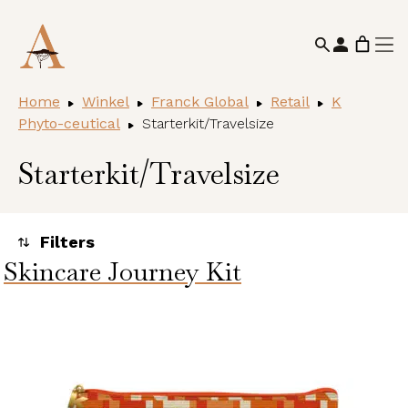
Home
Winkel
Franck Global
Retail
K
Phyto-ceutical
Starterkit/Travelsize
Starterkit/Travelsize
Skincare Journey Kit
Toegepaste filters
Alle huidcondities
Categorieën