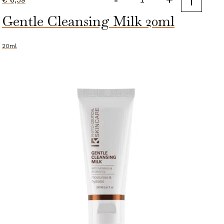
Facial
Gentle Cleansing Milk 20ml
Cleanser
[20ml]
aantal
20ml