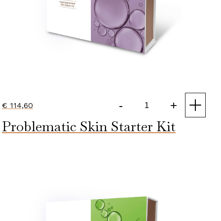
-
+
€
114,60
Hyperpigmented
Problematic Skin Starter Kit
Skin
Starter
Kit
aantal