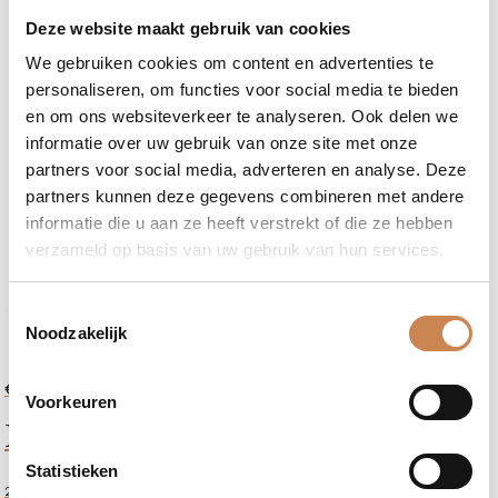
Deze website maakt gebruik van cookies
We gebruiken cookies om content en advertenties te
personaliseren, om functies voor social media te bieden
en om ons websiteverkeer te analyseren. Ook delen we
informatie over uw gebruik van onze site met onze
partners voor social media, adverteren en analyse. Deze
partners kunnen deze gegevens combineren met andere
informatie die u aan ze heeft verstrekt of die ze hebben
verzameld op basis van uw gebruik van hun services.
Toestemmingsselectie
Noodzakelijk
-
+
€
51,50
Luxury
Voorkeuren
Facial Cleanser [20ml]
Body
Travel
Statistieken
Kit
20ml