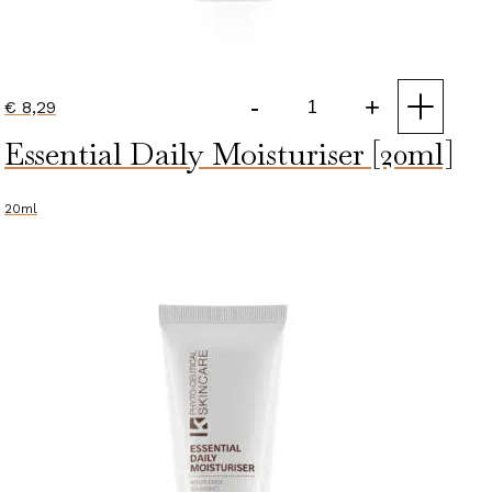
-
+
€
8,29
Gentle
Essential Daily Moisturiser [20ml]
Cleansing
Milk
20ml
20ml
aantal