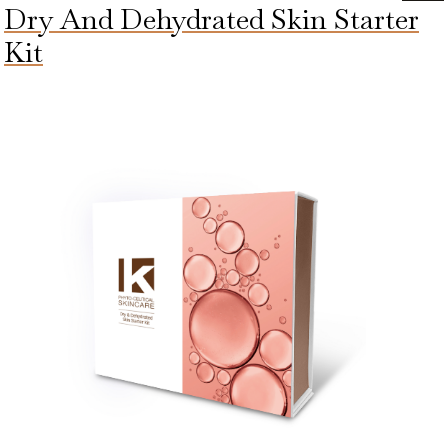
Dry And Dehydrated Skin Starter
And
Sensitised
Kit
Skin
Starter
Kit
aantal