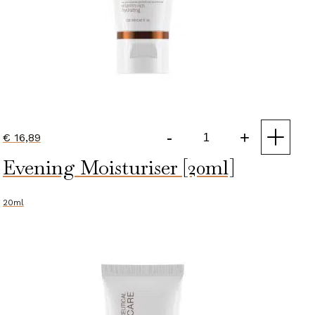
-
+
€
16,89
Essential
Evening Moisturiser [20ml]
Daily
Moisturiser
[20ml]
20ml
aantal