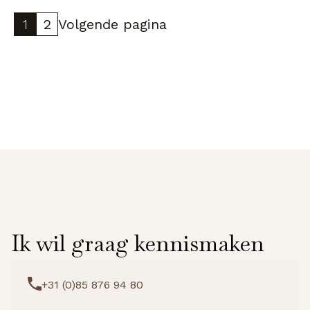
Buff
[20ml]
1
2
Volgende pagina
aantal
Ik wil graag kennismaken
+31 (0)85 876 94 80