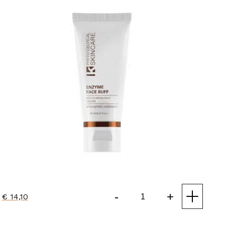
-
+
€
14,10
Enzyme
Face