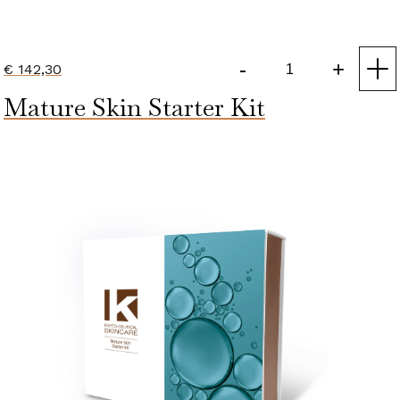
-
+
€
142,30
Dry
Mature Skin Starter Kit
And
Dehydrated
Skin
Starter
Kit
aantal