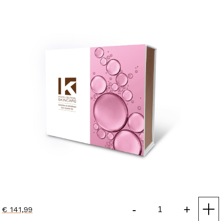
-
+
€
141,99
Sensitive