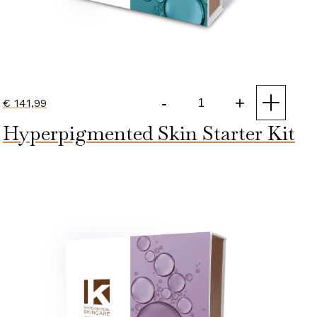
-
+
€
141,99
Mature
Hyperpigmented Skin Starter Kit
Skin
Starter
Kit
aantal