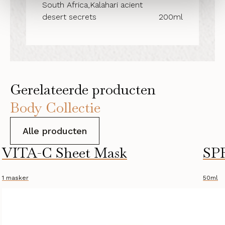
South Africa,Kalahari acient
desert secrets
200ml
Gerelateerde producten
Body Collectie
Alle producten
VITA-C Sheet Mask
SPF
1 masker
50ml