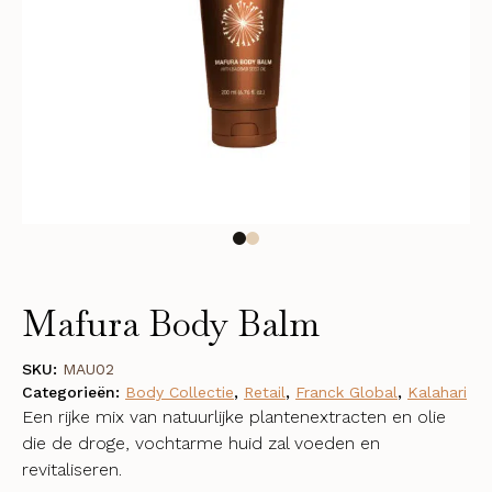
Mafura Body Balm
SKU:
MAU02
Categorieën:
Body Collectie
,
Retail
,
Franck Global
,
Kalahari
Een rijke mix van natuurlijke plantenextracten en olie
die de droge, vochtarme huid zal voeden en
revitaliseren.