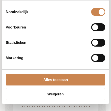
Ingrediënten
Toestemmingsselectie
Butyrospermum parkii (Shea butter),
Noodzakelijk
Trichilla emetica (Mafura) seed oil,
Adansonia digitate (Baobab) seed oil,
Voorkeuren
Olea europaea (Olive) fruit oil,
Carbomer, Helianthus annuus
(Sunflower) seed oil, Rosmarinus
Statistieken
officinalis (Rosemary) leaf extract,
Curcurbita pepo (Pumpkin) extract.
Marketing
Voordelen
• Zachte exfoliërende eigenschappen

Alles toestaan
• Rijk aan botanische oliën

• Voorkomt TEWL bij de huid

• De huid zal soepel en ultra-
Weigeren
gehydrateerd aanvoelen