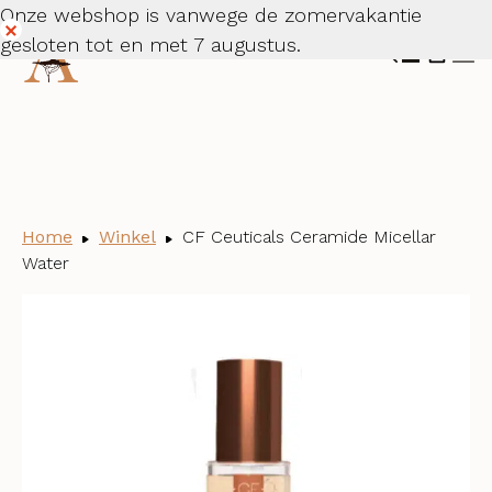
Onze webshop is vanwege de zomervakantie
Stap 1
Stap 2
Stap 3
gesloten tot en met 7 augustus.
Dismiss
Home
Winkel
CF Ceuticals Ceramide Micellar
Water