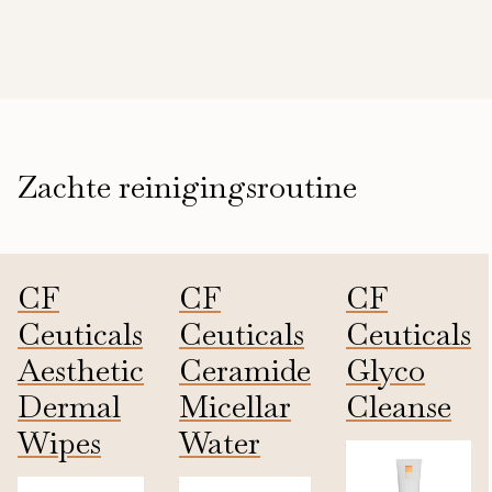
Zachte reinigingsroutine
CF
CF
CF
Ceuticals
Ceuticals
Ceuticals
Aesthetic
Ceramide
Glyco
Dermal
Micellar
Cleanse
Wipes
Water
120ml
50pcs
100ml