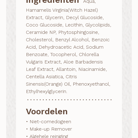
Aqua,
Hamamelis Virginia(Witch Hazel)
Extract, Glycerin, Decyl Glucoside,
Coco Glucoside, Lecithin, Glycolipids,
Ceramide NP, Phytosphingosine,
Cholesterol, Benzyl Alcohol, Benzoic
Acid, Dehydroacetic Acid, Sodium
Benzoate, Tocopherol, Chlorella
Vulgaris Extract, Aloe Barbadensis
Leaf Extract, Allantoin, Niacinamide,
Centella Asiatica, Citris
Sinensis(Orange) Oil, Phenoxyethanol,
Ethylhexylglycerin.
Voordelen
• Niet-comedogeen

• Make-up Remover

• Algehele reiniging
