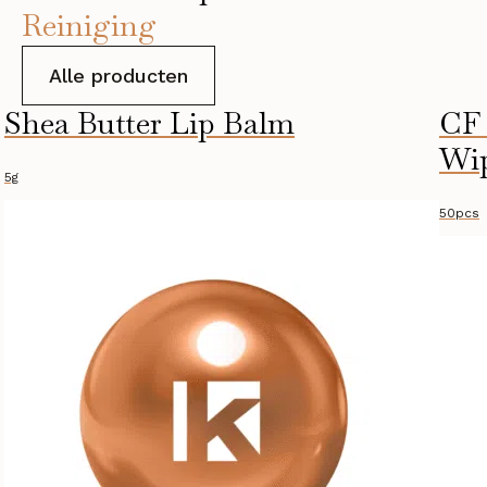
Reiniging
Alle producten
Shea Butter Lip Balm
CF 
Wi
5g
50pcs