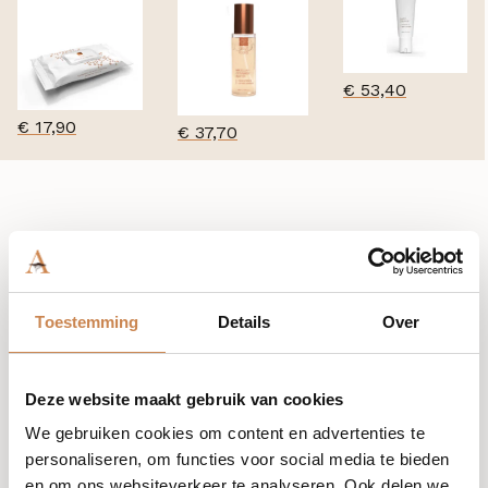
€
53,40
€
17,90
€
37,70
Hoe te gebruiken
Toestemming
Details
Over
01
Voorbereiding
Deze website maakt gebruik van cookies
Schudden voor gebruik
We gebruiken cookies om content en advertenties te
02
Aanbrengen
personaliseren, om functies voor social media te bieden
en om ons websiteverkeer te analyseren. Ook delen we