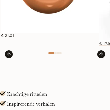
€
21,01
€
17,