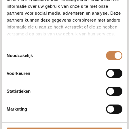
Spray rechtstreeks op een wattenschijfje of
informatie over uw gebruik van onze site met onze
gaasje. Verwijder make-up, onzuiverheden en
partners voor social media, adverteren en analyse. Deze
overtollig talg. Te gebruiken als pre-
partners kunnen deze gegevens combineren met andere
cleanser om zware make-up te verwijderen.
informatie die u aan ze heeft verstrekt of die ze hebben
Ook geschikt als skin preparator vóór het
verzameld op basis van uw gebruik van hun services.
aanbrengen van maskers en serums.
Toestemmingsselectie
Noodzakelijk
Voorkeuren
Statistieken
Marketing