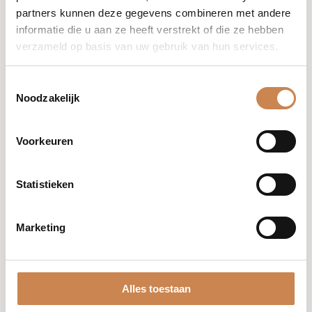
partners kunnen deze gegevens combineren met andere
informatie die u aan ze heeft verstrekt of die ze hebben
verzameld op basis van uw gebruik van hun services.
Baobab Body Balm
Toestemmingsselectie
[luxury]
Noodzakelijk
Ingrediënten
Aqua
Voorkeuren
(water), Butyrospermum Parkii (Shea
Butter), Caprylic/Capric Triglyceride,
Statistieken
Decyl Oleate, Sorbitan Stearate,
Polysorbate-60, Cetyl Alcohol,
Carbomer, Phenoxyethanol,
Marketing
Ethylhexylglycerin, Parfum.
Voordelen
Alles toestaan