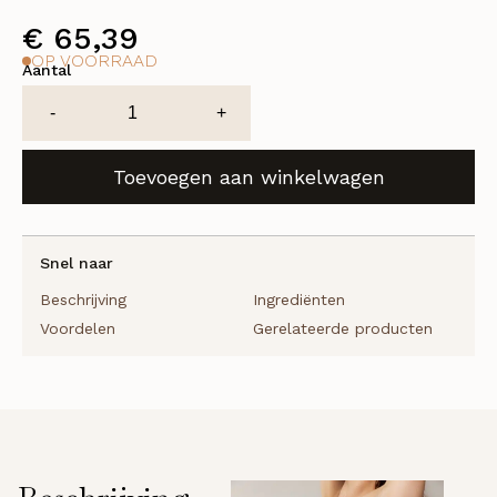
€
65,39
OP VOORRAAD
Aantal
Baobab
-
+
Body
Balm
Toevoegen aan winkelwagen
[luxury]
aantal
Snel naar
Beschrijving
Ingrediënten
Voordelen
Gerelateerde producten