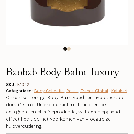
Baobab Body Balm [luxury]
SKU:
K1022
Categorieën:
Body Collectie
,
Retail
,
Franck Global
,
Kalahari
Onze rijke, romige Body Balm voedt en hydrateert de
dorstige huid. Unieke extracten stimuleren de
collageen- en elastineproductie, wat een diepgaand
effect heeft op het voorkomen van vroegtijdige
huidveroudering.