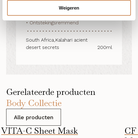
• Snel opneembaar

• Ultra-voedend & Hydraterend

Weigeren
• Rijk aan botanische oliën

• Ontstekingsremmend
South Africa,Kalahari acient
desert secrets
200ml
Gerelateerde producten
Body Collectie
Alle producten
VITA-C Sheet Mask
CF 