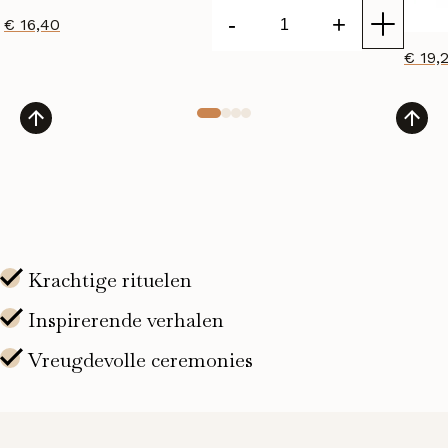
-
+
€
16,40
VITA-
€
19,
C
Sheet
Mask
aantal