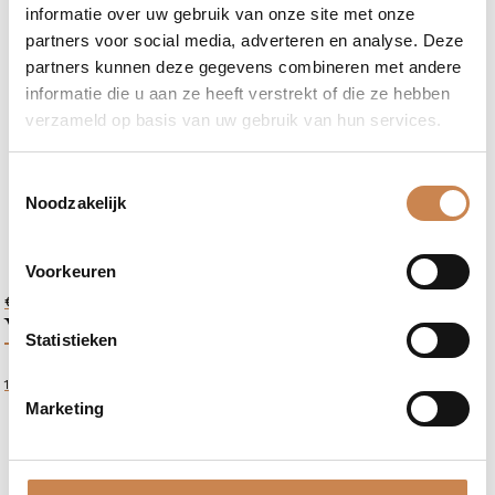
informatie over uw gebruik van onze site met onze
partners voor social media, adverteren en analyse. Deze
partners kunnen deze gegevens combineren met andere
informatie die u aan ze heeft verstrekt of die ze hebben
verzameld op basis van uw gebruik van hun services.
Toestemmingsselectie
Noodzakelijk
Voorkeuren
€
62,19
VITA-C Sheet Mask
Statistieken
1 masker
Marketing