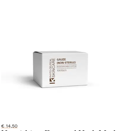
Moisturiser
(3)
UVA/UVB bescherming
(1)
Starterkit/Reisset
(1)
Kalahari
(30)
Body Collectie
(20)
Lifestyle Collectie
(10)
Huidconditie
Alle huidcondities
Droge huid
(77)
Gevoelige huid en roodheid
(60)
Huidveroudering
(82)
Onzuivere huid
(76)
Pigmentvlekken
(72)
Vette huid
(70)
€
14,50