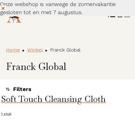
Onze webshop is vanwege de zomervakantie
gesloten tot en met 7 augustus.
Dismiss
Home
Winkel
Franck Global
Franck Global
Soft Touch Cleansing Cloth
Toegepaste filters
Alle huidcondities
1 stuk