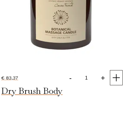
-
+
€
83,37
Botanical
Dry Brush Body
Massage
Candle
aantal