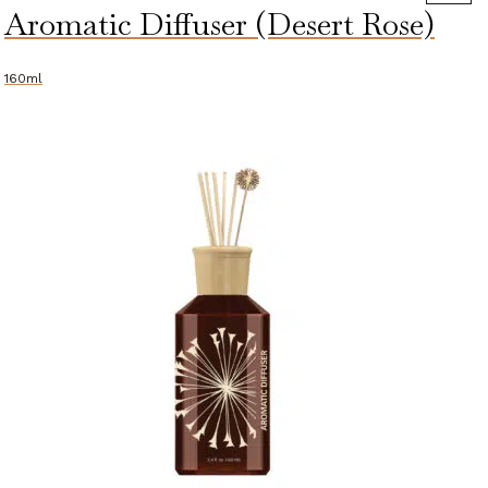
Aromatic Diffuser (Desert Rose)
Diffuser
(Tsamma
Refill)
160ml
aantal