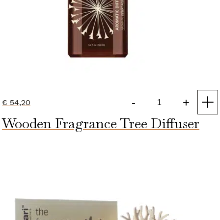
-
+
€
54,20
Aromatic
Wooden Fragrance Tree Diffuser
Diffuser
(Desert
Rose
Refill)
aantal