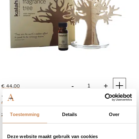
-
+
€
44,00
Wooden
Fragrance Tree Diffuser Refill
Fragrance
Tree
Diffuser
Toestemming
Details
Over
20ml
aantal
Deze website maakt gebruik van cookies