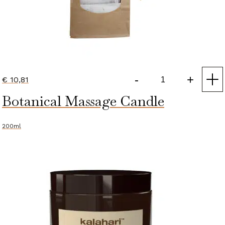
-
+
€
10,81
Khoi
Botanical Massage Candle
San
Red
Bush
200ml
Tea
(20
Tea
Bags)
aantal