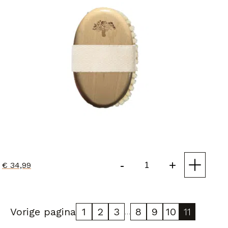
-
+
€
34,99
Dry
Brush
Body
aantal
Vorige pagina
1
2
3
8
9
10
11
…