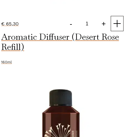
-
+
€
65,30
Aromatic
Aromatic Diffuser (Desert Rose
Diffuser
(Desert
Refill)
Rose)
aantal
160ml