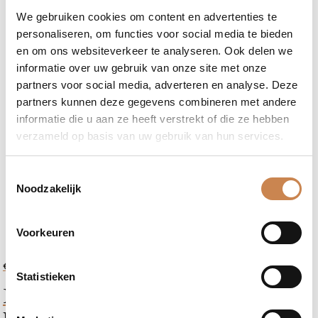
We gebruiken cookies om content en advertenties te
personaliseren, om functies voor social media te bieden
en om ons websiteverkeer te analyseren. Ook delen we
informatie over uw gebruik van onze site met onze
partners voor social media, adverteren en analyse. Deze
partners kunnen deze gegevens combineren met andere
informatie die u aan ze heeft verstrekt of die ze hebben
verzameld op basis van uw gebruik van hun services.
Toestemmingsselectie
Noodzakelijk
Voorkeuren
-
+
€
15,00
Fragrance
Statistieken
Khoi San Red Bush Tea | loose
Tree
Diffuser