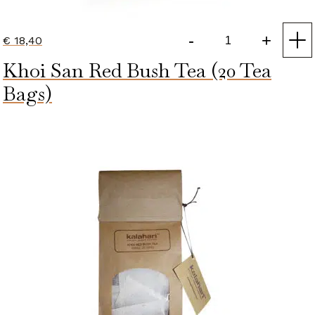
-
+
€
18,40
Khoi
Khoi San Red Bush Tea (20 Tea
San
Red
Bags)
Bush
Tea
|
loose
leaves
aantal