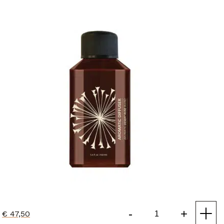
Kalahari
(30)
Body Collectie
(20)
Lifestyle Collectie
(10)
Huidconditie
Alle huidcondities
Droge huid
(77)
Gevoelige huid en roodheid
(60)
Huidveroudering
(82)
Onzuivere huid
(76)
Pigmentvlekken
(72)
Vette huid
(70)
-
+
€
47,50
Aromatic