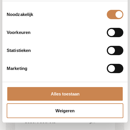
Toestemmingsselectie
Noodzakelijk
Voorkeuren
Statistieken
Gauze Swabs
Marketing
Alles toestaan
Weigeren
South Africa, Kalahari acient
100 per
desert secrets
pk