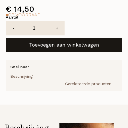
€
14,50
OP VOORRAAD
Aantal
Gauze
-
+
Swabs
aantal
Toevoegen aan winkelwagen
Snel naar
Beschrijving
Gerelateerde producten
Beschrijving