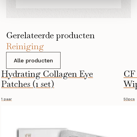
Gerelateerde producten
Reiniging
Alle producten
Hydrating Collagen Eye
CF 
Patches (1 set)
Wi
1 paar
50pcs