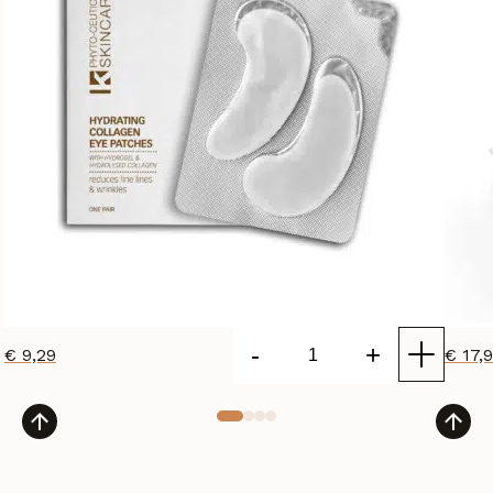
-
+
€
9,29
€
17,
Hydrating
Collagen
Eye
Patches
(1