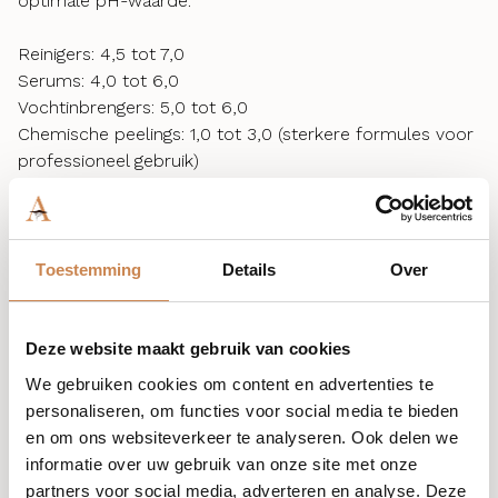
optimale pH-waarde:
Reinigers: 4,5 tot 7,0
Serums: 4,0 tot 6,0
Vochtinbrengers: 5,0 tot 6,0
Chemische peelings: 1,0 tot 3,0 (sterkere formules voor
professioneel gebruik)
Wanneer de pH van een product te zuur of te alkalisch
is, kan dit het natuurlijke evenwicht van de huid
verstoren. Sterk alkalische producten (pH 8 of hoger) of
Toestemming
Details
Over
sterk zure producten (pH 2,5 of lager) kunnen er
bijvoorbeeld langer over doen om je huid te herstellen,
waardoor ze vatbaarder wordt voor aandoeningen zoals
Deze website maakt gebruik van cookies
roodheid, eczeem of acne. Aan de andere kant zijn
We gebruiken cookies om content en advertenties te
producten die dichter bij de natuurlijke pH-waarde van
personaliseren, om functies voor social media te bieden
je huid liggen – tussen 5,0 en 5,5 – beter geschikt om je
en om ons websiteverkeer te analyseren. Ook delen we
huid gezond te houden, vocht vast te houden en je
informatie over uw gebruik van onze site met onze
zuurmantel in stand te houden.
partners voor social media, adverteren en analyse. Deze