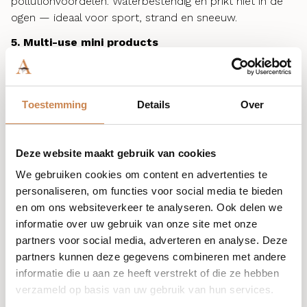
pollutionvoordelen. Waterbestendig en prikt niet in de
ogen — ideaal voor sport, strand en sneeuw.
5. Multi-use mini products
Tijdens reizen telt veelzijdigheid. Kleine multi-use
producten passen moeiteloos in je handbagage en zijn
ideaal voor snelle hydratatie of touch-ups gedurende de
Toestemming
Details
Over
dag.
Phyto Hand Mask (20 ml)
Een overnight leave-on masker dat de uitstraling van
Deze website maakt gebruik van cookies
door zon of milieu beschadigde handen en armen helpt
We gebruiken cookies om content en advertenties te
herstellen. Verrijkt met sheaboter en
Kigelia africana
,
personaliseren, om functies voor social media te bieden
waardoor de huid wordt gehydrateerd, verzacht en
en om ons websiteverkeer te analyseren. Ook delen we
zichtbaar vernieuwd.
informatie over uw gebruik van onze site met onze
Lip Glaze
partners voor social media, adverteren en analyse. Deze
Een ultraverzorgende lipglaze met jojobaolie voor diepe
partners kunnen deze gegevens combineren met andere
hydratatie. Hyaluronzuur zorgt voor een langdurige
informatie die u aan ze heeft verstrekt of die ze hebben
vochtboost en een vollere uitstraling, terwijl vitamine E
verzameld op basis van uw gebruik van hun services.
antioxidatieve bescherming biedt. Perfect voor dagelijks