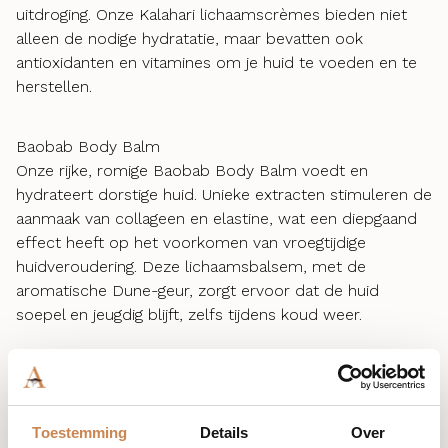
uitdroging. Onze Kalahari lichaamscrèmes bieden niet
alleen de nodige hydratatie, maar bevatten ook
antioxidanten en vitamines om je huid te voeden en te
herstellen.
Baobab Body Balm
Onze rijke, romige Baobab Body Balm voedt en
hydrateert dorstige huid. Unieke extracten stimuleren de
aanmaak van collageen en elastine, wat een diepgaand
effect heeft op het voorkomen van vroegtijdige
huidveroudering. Deze lichaamsbalsem, met de
aromatische Dune-geur, zorgt ervoor dat de huid
soepel en jeugdig blijft, zelfs tijdens koud weer.
Mafura Body Balm
De Mafura Body Balm is een rijke, ultra-hydraterende
lichaamsbalsem die Mafurazaadboter bevat. Deze
Toestemming
Details
Over
unieke combinatie van botanische oliën voorkomt