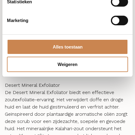
Statistieken
Zachte exfoliatie is de sleutel om dode huidcellen te
verwijderen en de textuur van je huid te verbeteren
tijdens de koudere maanden. Onze Kalahari
Marketing
lichaamsscrubs zijn ontworpen om te exfoliëren zonder
de natuurlijke oliën van de huid weg te strippen,
waardoor je huid glad, zacht en perfect voorbereid is
om gehydrateerd te worden. Door één of twee keer
Alles toestaan
per week te exfoliëren, voorkom je de opbouw van
droge, schilferige huid, en kunnen je oliën en crèmes
Weigeren
dieper doordringen en effectiever werken.
Desert Mineral Exfoliator
De Desert Mineral Exfoliator biedt een effectieve
zoutexfoliatie-ervaring. Het verwijdert doffe en droge
huid en laat de huid gestimuleerd en verfrist achter.
Geïnspireerd door plantaardige aromatische oliën zorgt
deze scrub voor een zijdezachte, soepele en gevoede
huid. Het mineraalrijke Kalahari-zout ondersteunt het