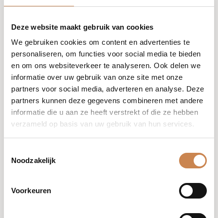
vroegtijdige huidveroudering en voedt droge,
gedehydrateerde huid. Met zijn zachte enzymatische
Deze website maakt gebruik van cookies
exfoliërende werking verwijdert deze balsem dode
We gebruiken cookies om content en advertenties te
huidcellen en laat de huid er zichtbaar stralender uitzien.
personaliseren, om functies voor social media te bieden
De balsem heeft een subtiele Afrikaanse notengeur die
en om ons websiteverkeer te analyseren. Ook delen we
de zintuigen kalmeert en verzorgt.
informatie over uw gebruik van onze site met onze
partners voor social media, adverteren en analyse. Deze
Manipedi Hand & Body Moisturiser
partners kunnen deze gegevens combineren met andere
De Manipedi Hand & Body Moisturiser is een voedende
informatie die u aan ze heeft verstrekt of die ze hebben
crème voor handen en lichaam, doordrenkt met een
verzameld op basis van uw gebruik van hun services.
delicate aroma. Deze hydraterende crème bevat mica,
die de huid een gezonde, gelijkmatige gouden glans
Toestemmingsselectie
geeft. Met de verfrissende Afrikaanse fruitgeur zorgt
Noodzakelijk
deze vochtinbrengende crème voor een stralende huid
en een lichte, natuurlijke glow.
Voorkeuren
Kalahari Lichaamsscrubs