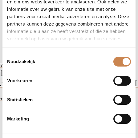
en om ons websiteverkeer te analyseren. Ook delen we
informatie over uw gebruik van onze site met onze
partners voor social media, adverteren en analyse. Deze
partners kunnen deze gegevens combineren met andere
informatie die u aan ze heeft verstrekt of die ze hebben
verzameld op basis van uw gebruik van hun services.
Toestemmingsselectie
Noodzakelijk
75,00
latinum & Diamonds Volume
minoshot Scalp Concentrate – 50 
Voorkeuren
ml
Statistieken
Marketing