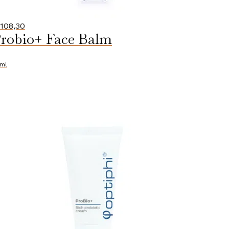
108,30
robio+ Face Balm
ml