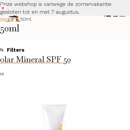
Onze webshop is vanwege de zomervakantie
gesloten tot en met 7 augustus.
Dismiss
Home
50ml
50ml
olar Mineral SPF 50
Toegepaste filters
Alle huidcondities
ml
Categorieën
Huidconditie