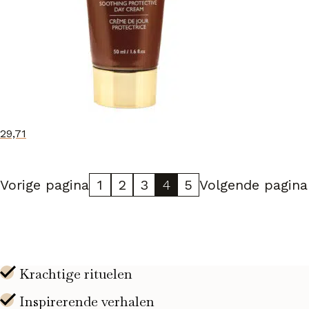
29,71
Vorige pagina
1
2
3
4
5
Volgende pagina