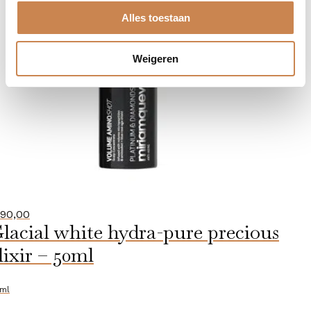
Alles toestaan
Weigeren
90,00
lacial white hydra-pure precious
lixir – 50ml
ml