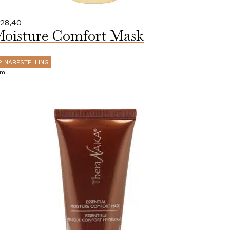
28,40
oisture Comfort Mask
P NABESTELLING
ml