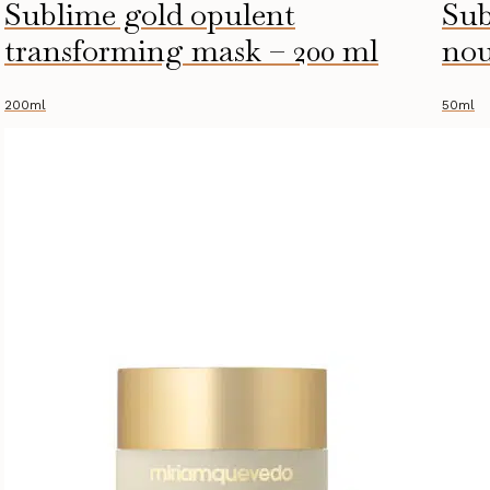
Sublime gold opulent
Sub
transforming mask – 200 ml
nou
200ml
50ml