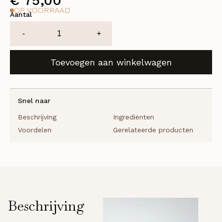
€
75,00
OP VOORRAAD
Aantal
Glacial
-
+
white
hydra-
Toevoegen aan winkelwagen
pure
precious
elixir
-
Snel naar
50ml
Beschrijving
Ingrediënten
aantal
Voordelen
Gerelateerde producten
Beschrijving