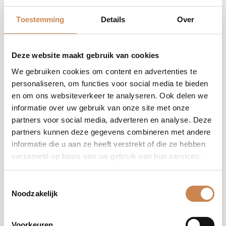
Toestemming
Details
Over
Deze website maakt gebruik van cookies
We gebruiken cookies om content en advertenties te
personaliseren, om functies voor social media te bieden
Glacial white hydra-pure
en om ons websiteverkeer te analyseren. Ook delen we
precious elixir – 50ml
informatie over uw gebruik van onze site met onze
partners voor social media, adverteren en analyse. Deze
Ingrediënten
Witte
partners kunnen deze gegevens combineren met andere
kaviaar-extract, biologische
informatie die u aan ze heeft verstrekt of die ze hebben
baobabolie, camelia-olie, kostbare
verzameld op basis van uw gebruik van hun services.
edelstenen, vitamine E, uv-filters.
Toestemmingsselectie
Noodzakelijk
Voordelen
•	Hoge concentratie lipiden 
Voorkeuren