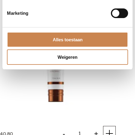
aantal
Marketing
Alles toestaan
Weigeren
-
+
40,80