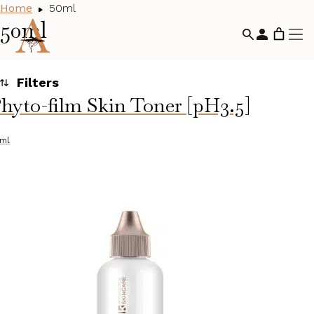
Home
50ml
50ml
hyto-film Skin Toner [pH3.5]
Toegepaste filters
Alle huidcondities
ml
Categorieën
Huidconditie
Alle huidcondities
Droge huid
(30)
Gevoelige huid en roodheid
(20)