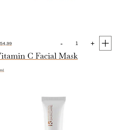
-
+
54,99
Activated
itamin C Facial Mask
Charcoal
Mask
aantal
ml