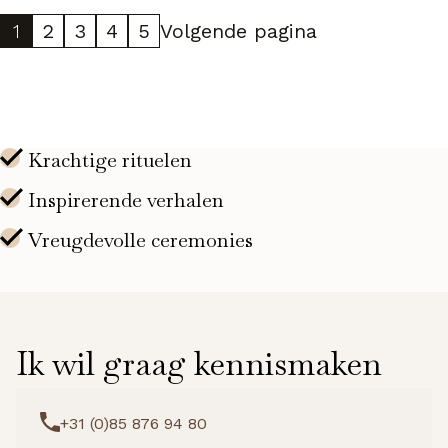
aantal
1
2
3
4
5
Volgende pagina
Ik wil graag kennismaken
+31 (0)85 876 94 80