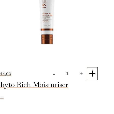
-
+
44,00
Hydralite
hyto Rich Moisturiser
Moisturiser
aantal
ml