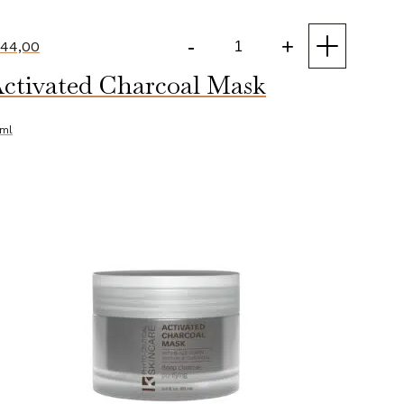
-
+
44,00
Vita-
ctivated Charcoal Mask
gel
Mask
aantal
ml