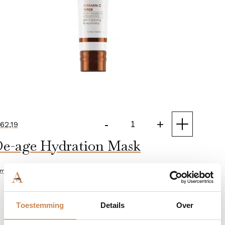
-
+
62,19
Vitamin
e-age Hydration Mask
C
Facial
Mask
ml
aantal
Toestemming
Details
Over