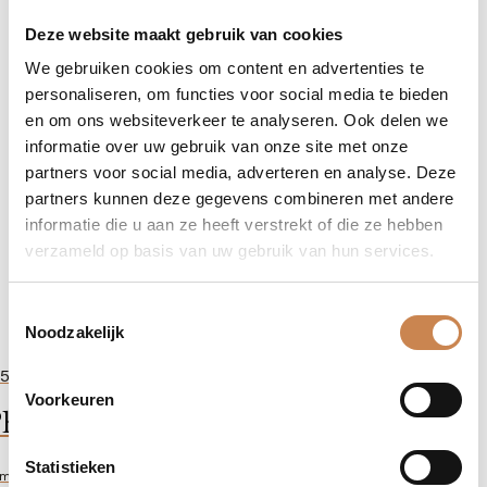
Deze website maakt gebruik van cookies
We gebruiken cookies om content en advertenties te
personaliseren, om functies voor social media te bieden
en om ons websiteverkeer te analyseren. Ook delen we
informatie over uw gebruik van onze site met onze
partners voor social media, adverteren en analyse. Deze
partners kunnen deze gegevens combineren met andere
informatie die u aan ze heeft verstrekt of die ze hebben
verzameld op basis van uw gebruik van hun services.
Toestemmingsselectie
Noodzakelijk
-
+
52,41
De-
Voorkeuren
hyto Firming Neck Mask
age
Hydration
Mask
Statistieken
ml