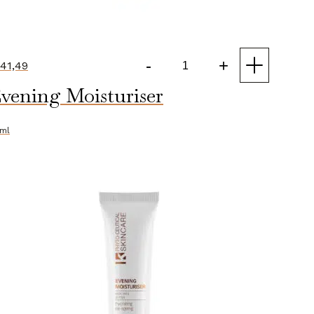
-
+
41,49
Essential
vening Moisturiser
Daily
Moisturiser
aantal
ml