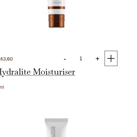
-
+
43,60
Evening
ydralite Moisturiser
Moisturiser
aantal
ml