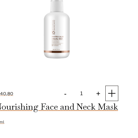
-
+
40,80
Phyto
ourishing Face and Neck Mask
Calm
Facial
Mist
ml
aantal