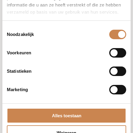
informatie die u aan ze heeft verstrekt of die ze hebben
verzameld op basis van uw gebruik van hun services.
Toestemmingsselectie
Noodzakelijk
Voorkeuren
Statistieken
Soothing Lips Kalahari
Sunset
Marketing
Ingrediënten
Carnaubawas, Tocoferol (vitamine E)
Alles toestaan
Voordelen
Weigeren