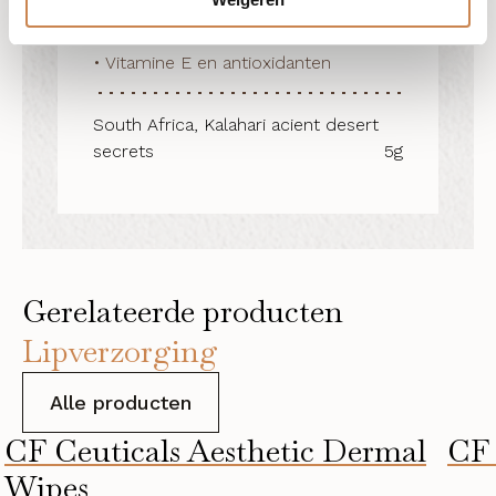
• Voedend en hydraterend

• Voorkomt waterverlies

• Vitamine E en antioxidanten
South Africa, Kalahari acient desert
secrets
5g
Gerelateerde producten
Lipverzorging
Alle producten
CF Ceuticals Aesthetic Dermal
CF 
Wipes