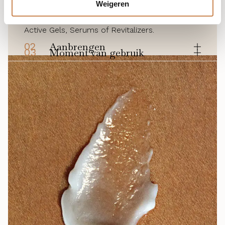
Weigeren
Kan afzonderlijk worden gebruikt na het
reinigen of worden aangebracht over optiphi®
Active Gels, Serums of Revitalizers.
02
Aanbrengen
03
Moment van gebruik
Verdeel gelijkmatig en masseer zachtjes in tot
Gebruik ’s ochtends en ’s avonds voor een
het product volledig is opgenomen
optimaal resultaat.