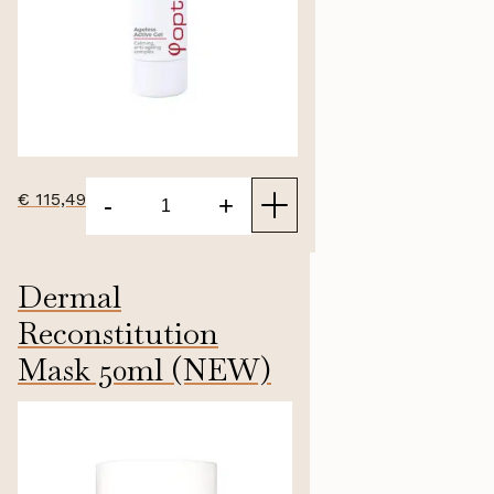
€
115,49
-
+
Ageless
Activegel
aantal
Dermal
Reconstitution
Mask 50ml (NEW)