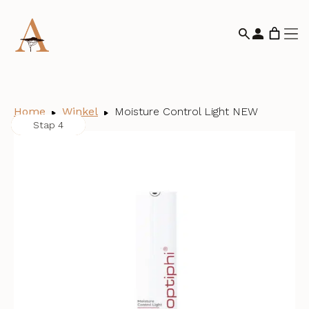
Home
Winkel
Moisture Control Light NEW
Stap 1
Stap 2
Stap 3
Stap 4