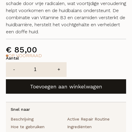
schade door vrije radicalen, wat voortijdige veroudering
helpt voorkomen en de huidbalans ondersteunt. De
combinatie van Vitamine B3 en ceramiden versterkt de
huidbarrière, herstelt het vochtgehalte en verheldert
een doffe huid.
€
85,00
OP VOORRAAD
Aantal
Moisture
-
+
Control
Light
Toevoegen aan winkelwagen
NEW
aantal
Snel naar
Beschrijving
Active Repair Routine
Hoe te gebruiken
Ingrediënten