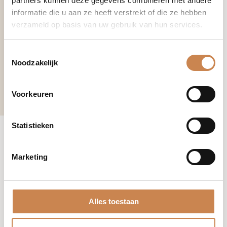
partners kunnen deze gegevens combineren met andere
informatie die u aan ze heeft verstrekt of die ze hebben
verzameld op basis van uw gebruik van hun services.
Toestemmingsselectie
Noodzakelijk
€
85,00
-
+
Voorkeuren
Moisture
Control
Light
Statistieken
NEW
aantal
Marketing
Hoe te gebruiken
Alles toestaan
01
Toepassing