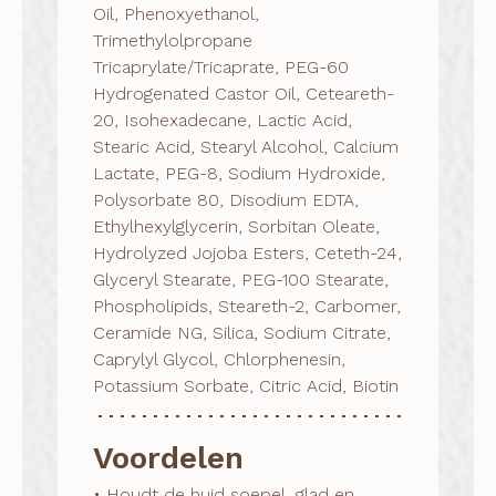
Oil, Phenoxyethanol,
Trimethylolpropane
Tricaprylate/Tricaprate, PEG-60
Hydrogenated Castor Oil, Ceteareth-
20, Isohexadecane, Lactic Acid,
Stearic Acid, Stearyl Alcohol, Calcium
Lactate, PEG-8, Sodium Hydroxide,
Polysorbate 80, Disodium EDTA,
Ethylhexylglycerin, Sorbitan Oleate,
Hydrolyzed Jojoba Esters, Ceteth-24,
Glyceryl Stearate, PEG-100 Stearate,
Phospholipids, Steareth-2, Carbomer,
Ceramide NG, Silica, Sodium Citrate,
Caprylyl Glycol, Chlorphenesin,
Potassium Sorbate, Citric Acid, Biotin
Voordelen
• Houdt de huid soepel, glad en 