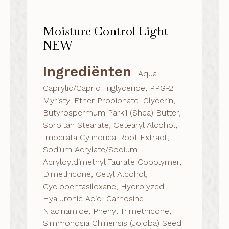
Moisture Control Light
NEW
Ingrediënten
Aqua,
Caprylic/Capric Triglyceride, PPG-2
Myristyl Ether Propionate, Glycerin,
Butyrospermum Parkii (Shea) Butter,
Sorbitan Stearate, Cetearyl Alcohol,
Imperata Cylindrica Root Extract,
Sodium Acrylate/Sodium
Acryloyldimethyl Taurate Copolymer,
Dimethicone, Cetyl Alcohol,
Cyclopentasiloxane, Hydrolyzed
Hyaluronic Acid, Carnosine,
Niacinamide, Phenyl Trimethicone,
Simmondsia Chinensis (Jojoba) Seed