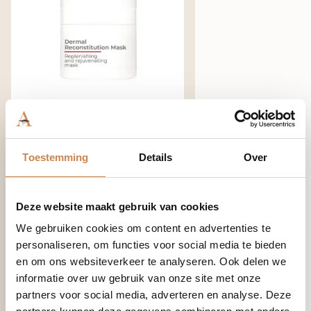
€
83,90
-
+
Dermal
Toestemming
Details
Over
Reconstitution
Mask
Moisture Control
50ml
Deze website maakt gebruik van cookies
(NEW)
Light NEW
We gebruiken cookies om content en advertenties te
aantal
personaliseren, om functies voor social media te bieden
50ml
en om ons websiteverkeer te analyseren. Ook delen we
informatie over uw gebruik van onze site met onze
partners voor social media, adverteren en analyse. Deze