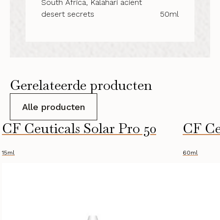
South Africa, Kalahari acient
desert secrets
50ml
Gerelateerde producten
Alle producten
CF Ceuticals Solar Pro 50
CF Ce
15ml
60ml