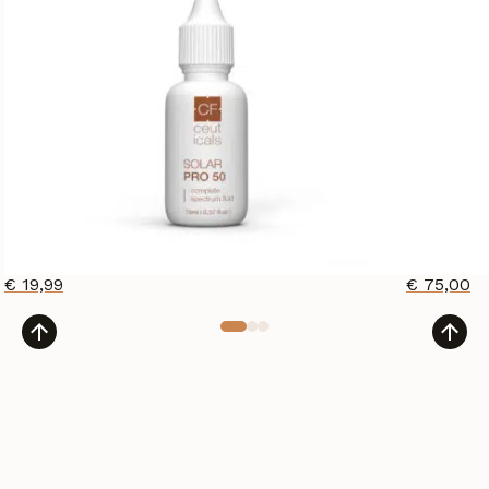
€
19,99
€
75,00