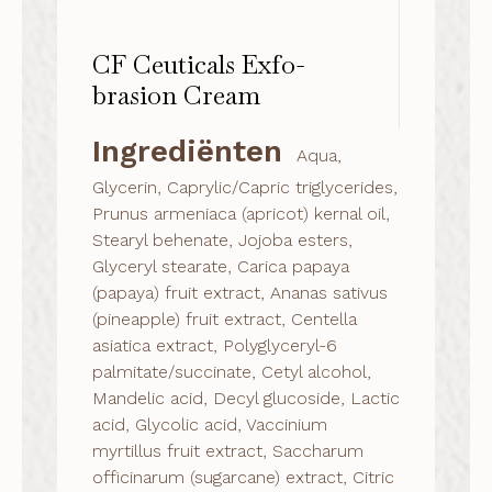
CF Ceuticals Exfo-
brasion Cream
Ingrediënten
Aqua,
Glycerin, Caprylic/Capric triglycerides,
Prunus armeniaca (apricot) kernal oil,
Stearyl behenate, Jojoba esters,
Glyceryl stearate, Carica papaya
(papaya) fruit extract, Ananas sativus
(pineapple) fruit extract, Centella
asiatica extract, Polyglyceryl-6
palmitate/succinate, Cetyl alcohol,
Mandelic acid, Decyl glucoside, Lactic
acid, Glycolic acid, Vaccinium
myrtillus fruit extract, Saccharum
officinarum (sugarcane) extract, Citric