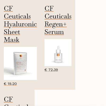
CF
CF
Ceuticals
Ceuticals
Hyaluronic
Regen+
Sheet
Serum
Mask
20ml
1 per pak
€
72,39
€
19,20
CF