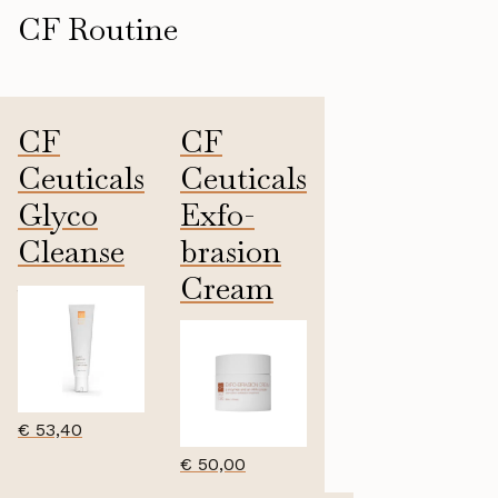
CF Routine
CF
CF
Ceuticals
Ceuticals
Glyco
Exfo-
Cleanse
brasion
Cream
120ml
€
53,40
€
50,00