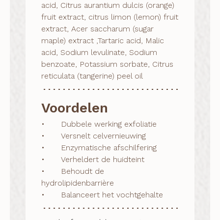
acid, Citrus aurantium dulcis (orange)
fruit extract, citrus limon (lemon) fruit
extract, Acer saccharum (sugar
maple) extract ,Tartaric acid, Malic
acid, Sodium levulinate, Sodium
benzoate, Potassium sorbate, Citrus
reticulata (tangerine) peel oil
Voordelen
•	Dubbele werking exfoliatie

•	Versnelt celvernieuwing

•	Enzymatische afschilfering

•	Verheldert de huidteint

•	Behoudt de 
hydrolipidenbarrière

•	Balanceert het vochtgehalte