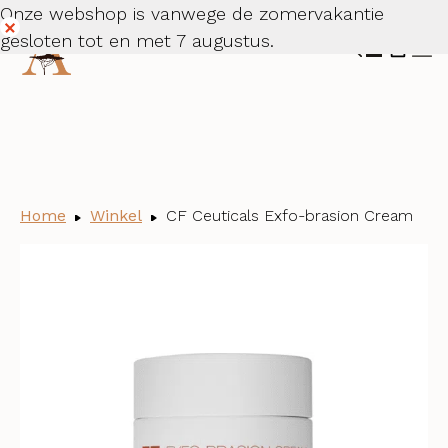
Onze webshop is vanwege de zomervakantie
Stap 1
Stap 2
Stap 3
Stap 4
Stap 5
gesloten tot en met 7 augustus.
Dismiss
Home
Winkel
CF Ceuticals Exfo-brasion Cream