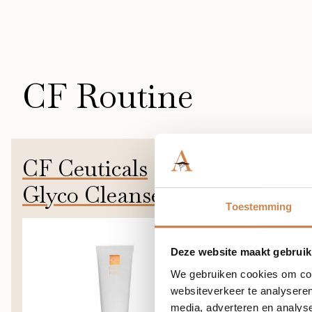
CF Routine
CF Ceuticals
CF Ceuti
Glyco Cleanse
brasion
Toestemming
120ml
Deze website maakt gebruik
We gebruiken cookies om cont
websiteverkeer te analyseren
media, adverteren en analys