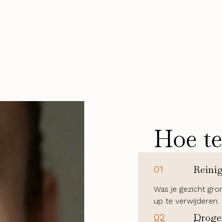
Hoe te
01
Reini
Was je gezicht gro
up te verwijderen
02
Droge