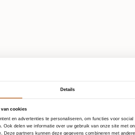
cals Exfo-
CF Ceuticals
 Cream
Hyaluronic Sheet
Details
Mask
1 per pak
 van cookies
ent en advertenties te personaliseren, om functies voor social
. Ook delen we informatie over uw gebruik van onze site met on
e. Deze partners kunnen deze gegevens combineren met andere i