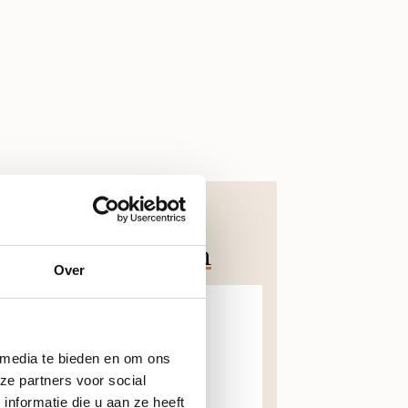
CF Ceuticals
Regen+ Serum
Over
20ml
 media te bieden en om ons
ze partners voor social
nformatie die u aan ze heeft