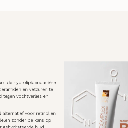
om de hydrolipidenbarrière
n ceramiden en vetzuren te
 tegen vochtverlies en
lternatief voor retinol en
rdelen zonder de kans op
er gehydrateerde huid.