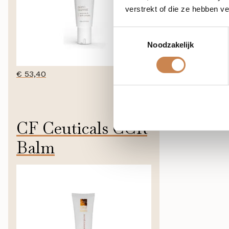
verstrekt of die ze hebben v
Toestemmingsselectie
Noodzakelijk
€
50,00
€
53,40
CF Ceuticals CCR
Balm
60ml