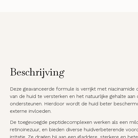
Beschrijving
Deze geavanceerde formule is verrijkt met niacinamide 
van de huid te versterken en het natuurlijke gehalte aa
ondersteunen. Hierdoor wordt de huid beter beschermd
externe invloeden.
De toegevoegde peptidecomplexen werken als een mild a
retinoïnezuur, en bieden diverse huidverbeterende voo
irritatie. Ze dragen bij aan een gladdere, sterkere en bet