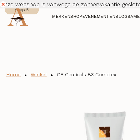
Onze webshop is vanwege de zomervakantie geslote
Stap 1
Stap 2
Stap 3
Stap 4
Stap 5
Dismiss
MERKEN
SHOP
EVENEMENTEN
BLOG
SAME
Home
Winkel
CF Ceuticals B3 Complex