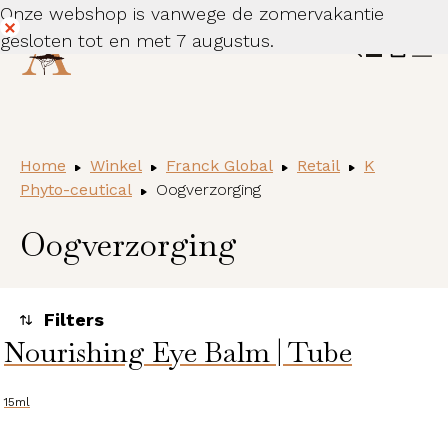
Onze webshop is vanwege de zomervakantie
gesloten tot en met 7 augustus.
Dismiss
Home
Winkel
Franck Global
Retail
K
Phyto-ceutical
Oogverzorging
Oogverzorging
Nourishing Eye Balm | Tube
Toegepaste filters
Alle huidcondities
15ml