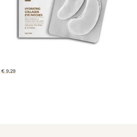
€
9,29