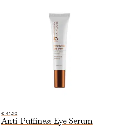
Categorieën
Huidconditie
Alle huidcondities
Droge huid
(4)
Gevoelige huid en roodheid
(3)
Huidveroudering
(4)
Onzuivere huid
(4)
Pigmentvlekken
(4)
Vette huid
(3)
€
41,20
Anti-Puffiness Eye Serum