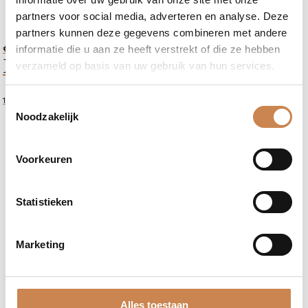
partners voor social media, adverteren en analyse. Deze
partners kunnen deze gegevens combineren met andere
€
56,49
informatie die u aan ze heeft verstrekt of die ze hebben
Eye Contour Massage Tool
verzameld op basis van uw gebruik van hun services.
1 stuk
Toestemmingsselectie
Noodzakelijk
Voorkeuren
Statistieken
Marketing
Alles toestaan