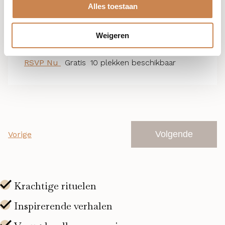
Alles toestaan
African Botanical Masterclass
(zoom-educatie)
Weigeren
Zoom Kalahari Prescriptions
RSVP Nu
Gratis
10 plekken beschikbaar
Evenementen
Volgende
Vorige
Evenemente