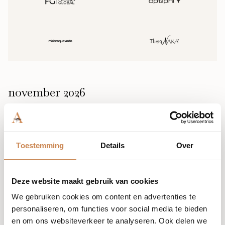
november 2026
Toestemming
Details
Over
12 november @ 08:00
-
09:00
Consultation Confidence: K Phyto-
ceutical
Deze website maakt gebruik van cookies
Zoom Kalahari Prescriptions
We gebruiken cookies om content en advertenties te
personaliseren, om functies voor social media te bieden
RSVP Nu
Gratis
18 plekken beschikbaar
en om ons websiteverkeer te analyseren. Ook delen we