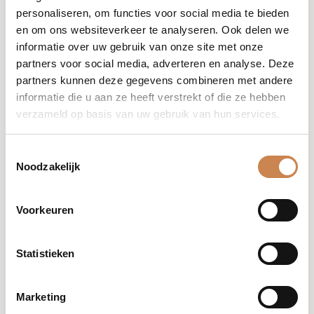
personaliseren, om functies voor social media te bieden
en om ons websiteverkeer te analyseren. Ook delen we
informatie over uw gebruik van onze site met onze
partners voor social media, adverteren en analyse. Deze
partners kunnen deze gegevens combineren met andere
Stap in de wereld van inheemse Afrikaanse botanische
informatie die u aan ze heeft verstrekt of die ze hebben
middelen met deze inspirerende 1 uur durende online
verzameld op basis van uw gebruik van hun services.
masterclass. Ontdek de krachtige plantenextracten
achter de Kalahari- en Theranaka-producten, hun
traditionele toepassingen, de voordelen voor de huid en
Toestemmingsselectie
Noodzakelijk
hoe je ze kunt verwerken in moderne, resultaatgerichte
behandelingen. Een must voor therapeuten die
gepassioneerd zijn door natuurlijke, erfgoedrijke
Voorkeuren
huidverzorging.
Statistieken
Deze sessie wordt gedaan via zoom
Marketing