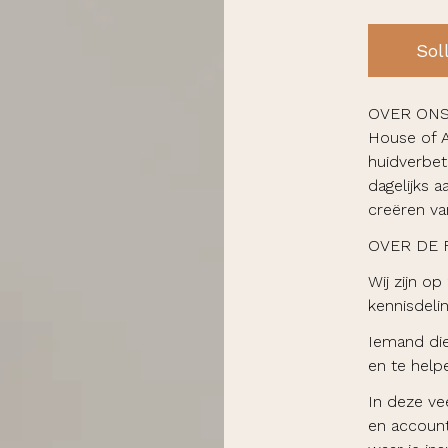
Soll
OVER ON
House of A
huidverbe
dagelijks 
creëren va
OVER DE 
Wij zijn o
kennisdelin
Iemand die
en te help
In deze vee
en account