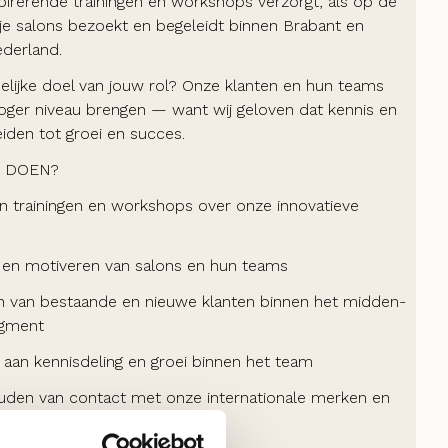
spirerende trainingen en workshops verzorgt, als op de
je salons bezoekt en begeleidt binnen Brabant en
derland.
delijke doel van jouw rol? Onze klanten en hun teams
oger niveau brengen — want wij geloven dat kennis en
leiden tot groei en succes.
E DOEN?
n trainingen en workshops over onze innovatieve
en motiveren van salons en hun teams
 van bestaande en nieuwe klanten binnen het midden-
gment
n aan kennisdeling en groei binnen het team
den van contact met onze internationale merken en