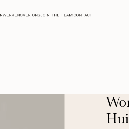
NWERKEN
OVER ONS
JOIN THE TEAM!
CONTACT
Wor
Hui