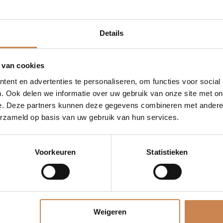
WIE BEN J
• Een gedi
Details
HBO-denkn
• Gepassio
 van cookies
• Energiek
ent en advertenties te personaliseren, om functies voor social
• Zelfstand
. Ook delen we informatie over uw gebruik van onze site met on
e. Deze partners kunnen deze gegevens combineren met andere i
• Je genie
erzameld op basis van uw gebruik van hun services.
WAT BIED
• Een insp
Voorkeuren
Statistieken
topmerke
• Directe 
• Een func
• Veel vrij
Weigeren