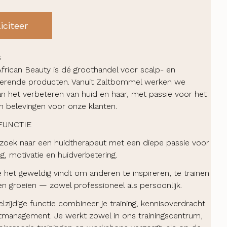
iciteer
S
frican Beauty is dé groothandel voor scalp- en
terende producten. Vanuit Zaltbommel werken we
aan het verbeteren van huid en haar, met passie voor het
n belevingen voor onze klanten.
FUNCTIE
p zoek naar een huidtherapeut met een diepe passie voor
g, motivatie en huidverbetering.
 het geweldig vindt om anderen te inspireren, te trainen
en groeien — zowel professioneel als persoonlijk.
lzijdige functie combineer je training, kennisoverdracht
management. Je werkt zowel in ons trainingscentrum,