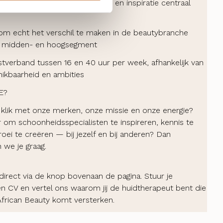
ing waarin kennisdeling, groei en inspiratie centraal
om echt het verschil te maken in de beautybranche
t midden- en hoogsegment
stverband tussen 16 en 40 uur per week, afhankelijk van
ikbaarheid en ambities
E?
en klik met onze merken, onze missie en onze energie?
ar om schoonheidsspecialisten te inspireren, kennis te
roei te creëren — bij jezelf en bij anderen? Dan
we je graag.
 direct via de knop bovenaan de pagina. Stuur je
en CV en vertel ons waarom jij de huidtherapeut bent die
frican Beauty komt versterken.