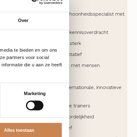
IJ?
plomeerde huidtherapeut of schoonheidsspecialist met
Over
iveau
neerd over huidverbetering en kennisoverdracht
, inspirerend en communicatief sterk
 media te bieden en om ons
ig, resultaatgericht en representatief
ze partners voor social
nformatie die u aan ze heeft
t van afwisseling en van contact met mensen
EN WIJ?
irerende werkomgeving met internationale, innovatieve
Marketing
n
samenwerking met internationale trainers
tie vol afwisseling en verantwoordelijkheid
heid en ruimte voor eigen initiatief
Alles toestaan