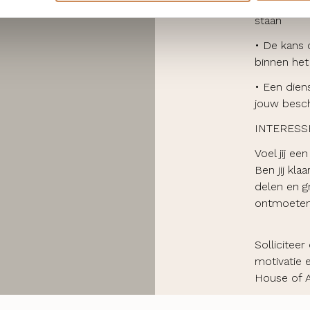
• Een omgev
staan
• De kans 
binnen he
• Een dien
jouw besch
INTERESS
Voel jij e
Ben jij kla
delen en g
ontmoeten 
Solliciteer
motivatie 
House of A