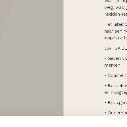
waar je in
weg, waar 
Midden-Ne
Het uitein
naar een h
inspiratie 
WAT GA J
• Geven va
merken
• Coachen 
• Bezoeken
en hoogse
• Bijdrage
• Onderhou
trainers