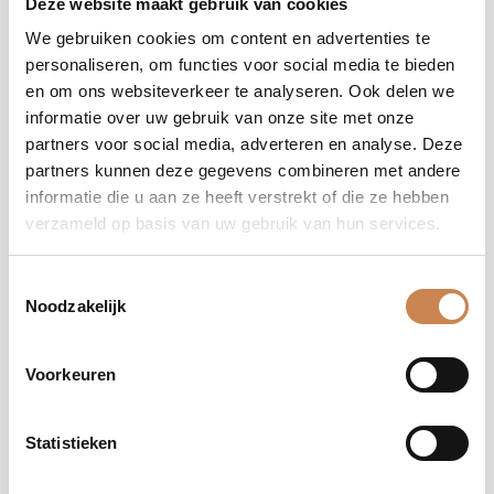
Deze website maakt gebruik van cookies
Upload je motivatie
We gebruiken cookies om content en advertenties te
Upload je motivatie in .pdf, .doc of .docx format
personaliseren, om functies voor social media te bieden
Toegestane
en om ons websiteverkeer te analyseren. Ook delen we
bestandstypen: pdf, doc, docx, Max. bestandsgrootte:
informatie over uw gebruik van onze site met onze
25 MB.
partners voor social media, adverteren en analyse. Deze
Upload je CV
*
partners kunnen deze gegevens combineren met andere
Upload je CV in .pdf, .doc of .docx format
informatie die u aan ze heeft verstrekt of die ze hebben
Toegestane
verzameld op basis van uw gebruik van hun services.
bestandstypen: pdf, doc, docx, Max. bestandsgrootte:
25 MB.
Toestemmingsselectie
Noodzakelijk
Voorwaarden en condities
*
Voorwaarden en condities plaatshouder.
Voorkeuren
Ik ga akkoord met de voorwaarden en condities.
Sollicitatie indienen
Statistieken