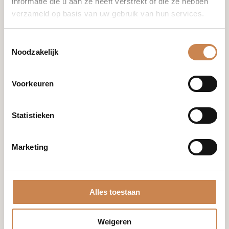
informatie die u aan ze heeft verstrekt of die ze hebben
+31 (0)85 876 94 80
verzameld op basis van uw gebruik van hun services.
Toestemmingsselectie
info@houseofafricanbeauty.com
Noodzakelijk
Voorkeuren
Statistieken
Merken
Franck
Global
Marketing
Optiphi
Miriam
Quevedo
Alles toestaan
Blog
Mijn account
Weigeren
Shop
Winkelwagen