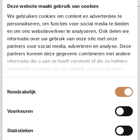
Deze website maakt gebruik van cookies
Upload je motivatie
We gebruiken cookies om content en advertenties te
Upload je motivatie in .pdf, .doc of .docx format
personaliseren, om functies voor social media te bieden
Toegestane
en om ons websiteverkeer te analyseren. Ook delen we
bestandstypen: pdf, doc, docx, Max. bestandsgrootte:
informatie over uw gebruik van onze site met onze
25 MB.
partners voor social media, adverteren en analyse. Deze
partners kunnen deze gegevens combineren met andere
Upload je CV
*
informatie die u aan ze heeft verstrekt of die ze hebben
Upload je CV in .pdf, .doc of .docx format
verzameld op basis van uw gebruik van hun services.
Toegestane
bestandstypen: pdf, doc, docx, Max. bestandsgrootte:
Toestemmingsselectie
25 MB.
Noodzakelijk
Voorwaarden en condities
*
Voorwaarden en condities plaatshouder.
Voorkeuren
Ik ga akkoord met de voorwaarden en condities.
Statistieken
Sollicitatie indienen