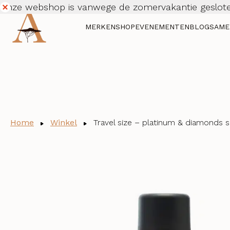
Onze webshop is vanwege de zomervakantie geslote
Dismiss
MERKEN
SHOP
EVENEMENTEN
BLOG
SAME
Home
Winkel
Travel size – platinum & diamonds 