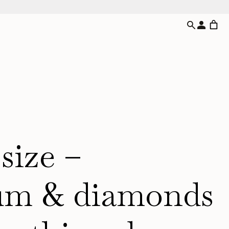
size –
num & diamonds