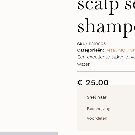
scalp 
shamp
SKU:
11310005
Categorieën:
Retail MQ
,
Pla
Een excellente talkvrije,
water.
€
25,00
Snel naar
Beschrijving
Voordelen