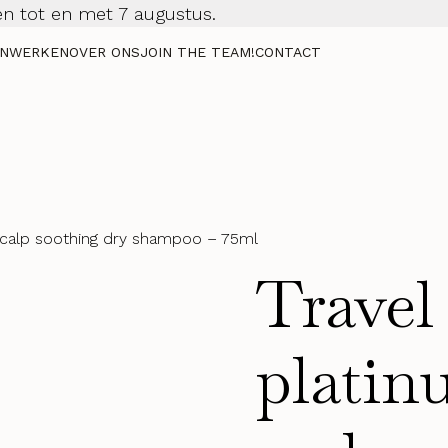
n tot en met 7 augustus.
NWERKEN
OVER ONS
JOIN THE TEAM!
CONTACT
scalp soothing dry shampoo – 75ml
Travel 
plati