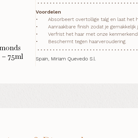
Voordelen
•	Absorbeert overtollige talg en laat het haar er fris uitzien

•	Aanraakbare finish zodat je gemakkelijk je handen door het haar kunt halen

•	Verfrist het haar met onze kenmerkende geur

•	Beschermt tegen haarveroudering.
iamonds
 – 75ml
Spain, Miriam Quevedo S.l.