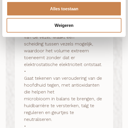
dikte en diameter van binnenuit 
Alles toestaan
worden versterkt.

•

Zorgt voor een ionische versterking 
Weigeren
en bindt zich aan het externe deel 
van de vezel. Maakt een

scheiding tussen vezels mogelijk, 
waardoor het volume extreem 
toeneemt zonder dat er

elektrostatische elektriciteit ontstaat.

•

Gaat tekenen van veroudering van de 
hoofdhuid tegen, met antioxidanten 
die helpen het

microbioom in balans te brengen, de 
huidbarrière te versterken, talg te 
reguleren en geurtjes te

neutraliseren.

•
