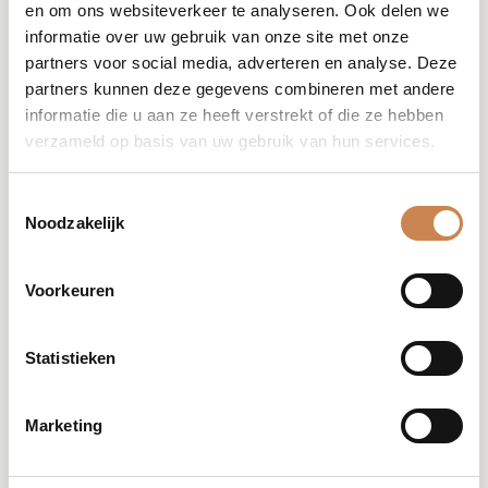
en om ons websiteverkeer te analyseren. Ook delen we
Proteïnecomplex met vijf
informatie over uw gebruik van onze site met onze
sporenelementen, Complex van acht
partners voor social media, adverteren en analyse. Deze
multivitaminen, Plantaardig collageen,
partners kunnen deze gegevens combineren met andere
Thermaal water, Natuurlijke
informatie die u aan ze heeft verstrekt of die ze hebben
tensioactieve stoffen uit kokos en
verzameld op basis van uw gebruik van hun services.
haveraminozuren
Toestemmingsselectie
Voordelen
Noodzakelijk
•

Problemen: gebrek aan volume en 
Voorkeuren
futloos haar.

•

Statistieken
Tot wel vijf* keer meer extreem 
volume

•

Marketing
Dringt

door in de haarvezel, waardoor de 