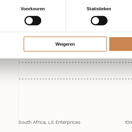
Voorkeuren
Statistieken
Weigeren
Ingrediënten
Lavendel, Geranium, Wierook, Kamil
South Africa, LS Enterprices
10