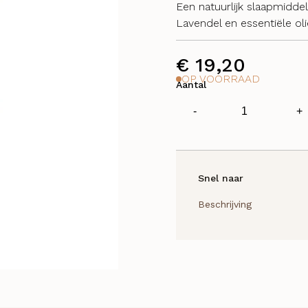
Een natuurlijk slaapmidde
Lavendel en essentiële ol
€
19,20
OP VOORRAAD
Aantal
Peaceful
-
+
Dreams
Aromaball
Blend
aantal
Snel naar
Beschrijving