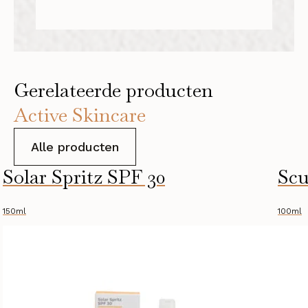
Gerelateerde producten
Active Skincare
Alle producten
Solar Spritz SPF 30
Scu
150ml
100ml