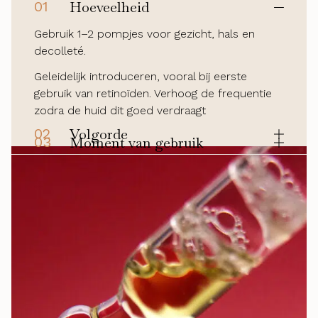
01
Hoeveelheid
Gebruik 1–2 pompjes voor gezicht, hals en
decolleté.
Geleidelijk introduceren, vooral bij eerste
gebruik van retinoïden. Verhoog de frequentie
zodra de huid dit goed verdraagt
02
Volgorde
03
Moment van gebruik
Kan afzonderlijk worden gebruikt of onder een
Geschikt voor gebruik ’s morgens en/of ’s
optiphi® Active Gel, Control Cream of
avonds zodra de huid gewend is aan retinoïden.
Revitalizer.