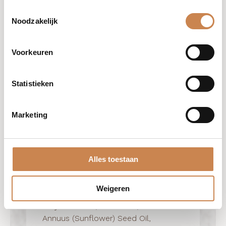
Toestemmingsselectie
Noodzakelijk
Voorkeuren
Intense Retinol Serum
Statistieken
Ingrediënten
Aqua,
Marketing
Dimethicone, Caprylic/Capric
Triglyceride, Glycerin, Simmondsia
Chinensis (Jojoba) Seed Oil, Sodium
Acrylates Copolymer, Rosa
Alles toestaan
Rubignosa (Rosehip) Seed Oil,
Cetearyl Dimethicone Crosspolymer,
Weigeren
Butylene Glycol, Hydrogenated
Polyisobutene, Carnosine, Helianthus
Annuus (Sunflower) Seed Oil,