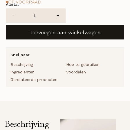
OP VOORRAAD
Aantal
Intense
-
+
Retinol
Serum
Toevoegen aan winkelwagen
aantal
Snel naar
Beschrijving
Hoe te gebruiken
Ingrediënten
Voordelen
Gerelateerde producten
Beschrijving