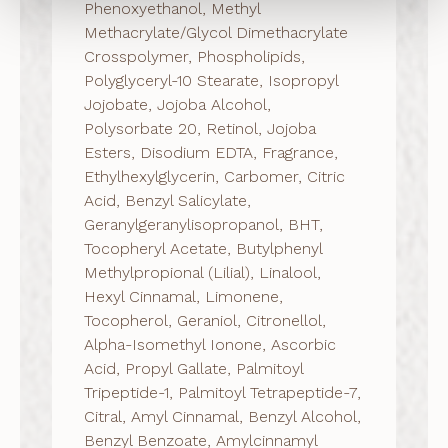
Phenoxyethanol, Methyl
Methacrylate/Glycol Dimethacrylate
Crosspolymer, Phospholipids,
Polyglyceryl-10 Stearate, Isopropyl
Jojobate, Jojoba Alcohol,
Polysorbate 20, Retinol, Jojoba
Esters, Disodium EDTA, Fragrance,
Ethylhexylglycerin, Carbomer, Citric
Acid, Benzyl Salicylate,
Geranylgeranylisopropanol, BHT,
Tocopheryl Acetate, Butylphenyl
Methylpropional (Lilial), Linalool,
Hexyl Cinnamal, Limonene,
Tocopherol, Geraniol, Citronellol,
Alpha-Isomethyl Ionone, Ascorbic
Acid, Propyl Gallate, Palmitoyl
Tripeptide-1, Palmitoyl Tetrapeptide-7,
Citral, Amyl Cinnamal, Benzyl Alcohol,
Benzyl Benzoate, Amylcinnamyl