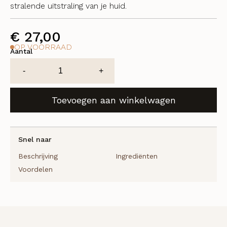
stralende uitstraling van je huid.
€
27,00
OP VOORRAAD
Aantal
Hydrating
-
+
Superfood
Treatment
Toevoegen aan winkelwagen
Oil
aantal
Snel naar
Beschrijving
Ingrediënten
Voordelen