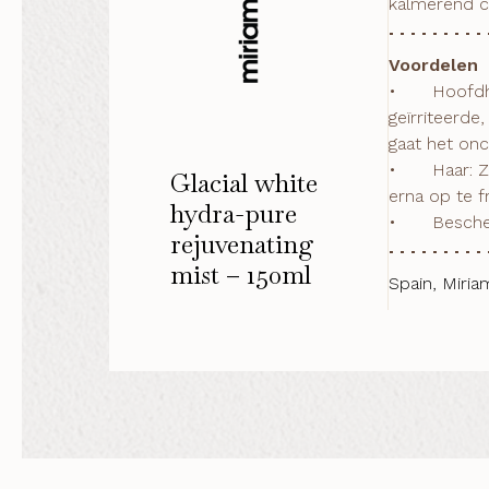
kalmerend co
Voordelen
•	Hoofdhuid: Werkt als een ultrakalmerende en hydraterende schokbehandeling voor de gevoelige, 
geïrriteerde
gaat het onc
•	Haar: Zorgt voor een constante hydratie, vult dit aan en houdt het vocht vast. Ideaal om het haar de dag 
Glacial white
erna op te f
hydra-pure
•	Besc
rejuvenating
mist – 150ml
Spain, Miria