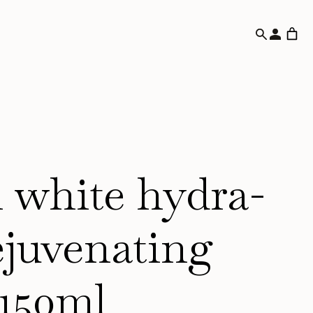
l white hydra-
ejuvenating
 150ml