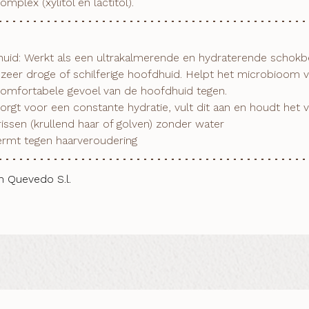
mplex (xylitol en lactitol).
, zeer droge of schilferige hoofdhuid. Helpt het microbioom v
omfortabele gevoel van de hoofdhuid tegen.

rissen (krullend haar of golven) zonder water

hermt tegen haarveroudering
m Quevedo S.l.