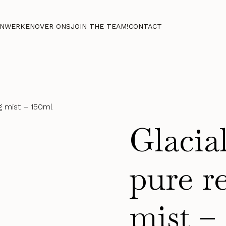
NWERKEN
OVER ONS
JOIN THE TEAM!
CONTACT
ng mist – 150ml
Glacia
pure r
mist –