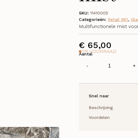
SKU:
11410005
Categorieën:
Retail MQ
,
Gla
Multifunctionele mist voo
€
65,00
OP VOORRAAD
Aantal
Glacial
-
+
white
hydra-
pure
rejuvenating
Snel naar
mist
-
Beschrijving
150ml
Voordelen
aantal