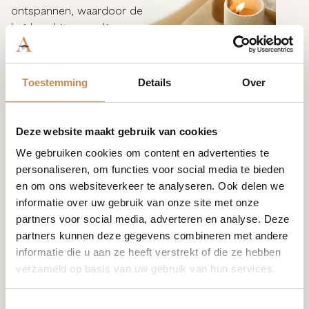
ontspannen, waardoor de
huid zacht aanvoelt.
Speciaal geschikt voor:
Gestreste personen die
moeite hebben om te
Toestemming
Details
Over
ontspannen, slechte
slaapgewoonten.
Verzacht en kalmeert de
Deze website maakt gebruik van cookies
ziel
We gebruiken cookies om content en advertenties te
personaliseren, om functies voor social media te bieden
en om ons websiteverkeer te analyseren. Ook delen we
informatie over uw gebruik van onze site met onze
partners voor social media, adverteren en analyse. Deze
partners kunnen deze gegevens combineren met andere
informatie die u aan ze heeft verstrekt of die ze hebben
verzameld op basis van uw gebruik van hun services.
Toestemmingsselectie