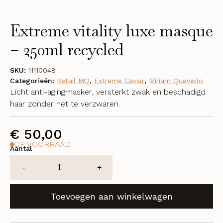
Extreme vitality luxe masque
– 250ml recycled
SKU:
11110048
Categorieën:
Retail MQ
,
Extreme Caviar
,
Miriam Quevedo
Licht anti-agingmasker, versterkt zwak en beschadigd
haar zonder het te verzwaren.
€
50,00
OP VOORRAAD
Aantal
Extreme
-
+
vitality
luxe
Toevoegen aan winkelwagen
masque
-
250ml