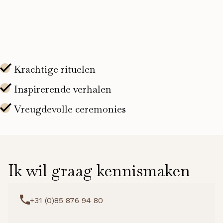
mist
–
150
ml
aantal
Ik wil graag kennismaken
+31 (0)85 876 94 80