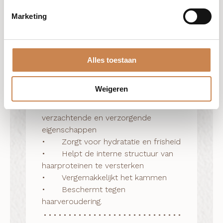
biopolymeer van zijde, panthenol.
Marketing
Voordelen
•	Heeft een sterke affiniteit met 
Alles toestaan
keratine

•	Beschermt en herstelt de 
Weigeren
hydrolipide barrière van het haar

•	Heeft uitstekende herstellende, 
verzachtende en verzorgende 
eigenschappen

•	Zorgt voor hydratatie en frisheid

•	Helpt de interne structuur van 
haarproteïnen te versterken

•	Vergemakkelijkt het kammen

•	Beschermt tegen 
haarveroudering.