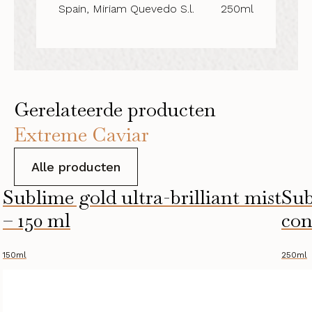
Spain, Miriam Quevedo S.l.
250ml
Gerelateerde producten
Extreme Caviar
Alle producten
Sublime gold ultra-brilliant mist
Sub
– 150 ml
con
150ml
250ml