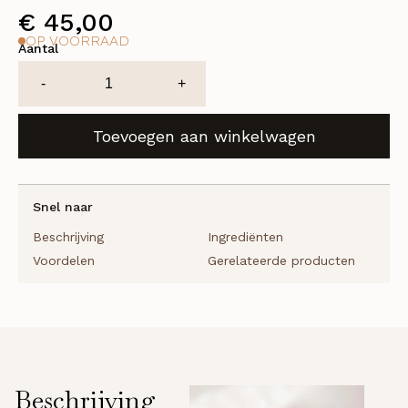
€
45,00
OP VOORRAAD
Aantal
Extreme
-
+
imperial
smoothing
Toevoegen aan winkelwagen
shampoo-
250ml
recycled
aantal
Snel naar
Beschrijving
Ingrediënten
Voordelen
Gerelateerde producten
Beschrijving