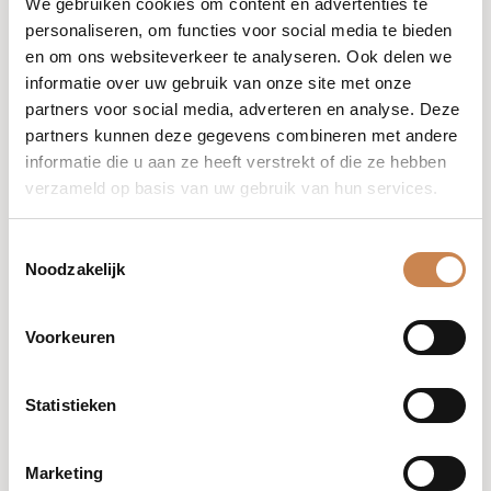
We gebruiken cookies om content en advertenties te
personaliseren, om functies voor social media te bieden
en om ons websiteverkeer te analyseren. Ook delen we
informatie over uw gebruik van onze site met onze
partners voor social media, adverteren en analyse. Deze
Extreme imperial
partners kunnen deze gegevens combineren met andere
smoothing shampoo-
informatie die u aan ze heeft verstrekt of die ze hebben
250ml recycled
verzameld op basis van uw gebruik van hun services.
Ingrediënten
Kaviaar,
Toestemmingsselectie
Noodzakelijk
keratinepeptide, mariene
collageenpeptide, moleculair
fytocomplex uit kastanjes,
Voorkeuren
alfahydroxyzuren (AHA's), complex
van twaalf vitaliserende
plantenextracten, panthenol.
Statistieken
Natuurlijke tensioactieve stoffen uit
kokosolie.
Marketing