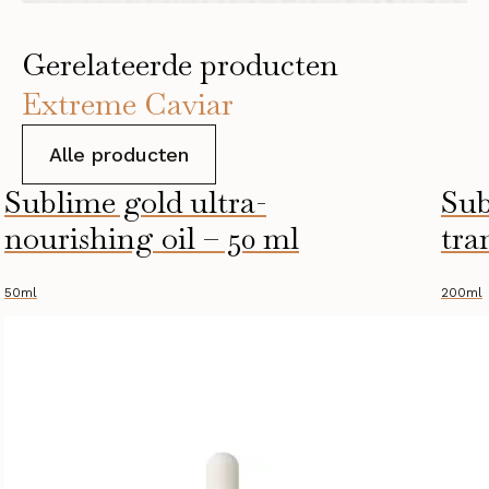
Gerelateerde producten
Extreme Caviar
Alle producten
Sublime gold ultra-
Sub
nourishing oil – 50 ml
tra
50ml
200ml