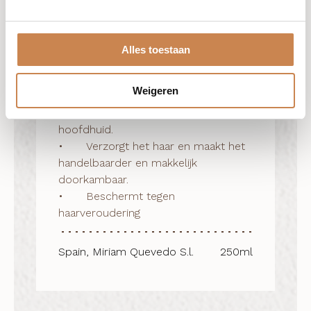
Voordelen
•	Geavanceerde formule die de 
Alles toestaan
schubbenlaag verzegeld voor 
zijdezacht haar met een ongelooflijke 
Weigeren
glans.

•	Reinigt mild het haar en de 
hoofdhuid.

•	Verzorgt het haar en maakt het 
handelbaarder en makkelijk 
doorkambaar.

•	Beschermt tegen 
haarveroudering
Spain, Miriam Quevedo S.l.
250ml